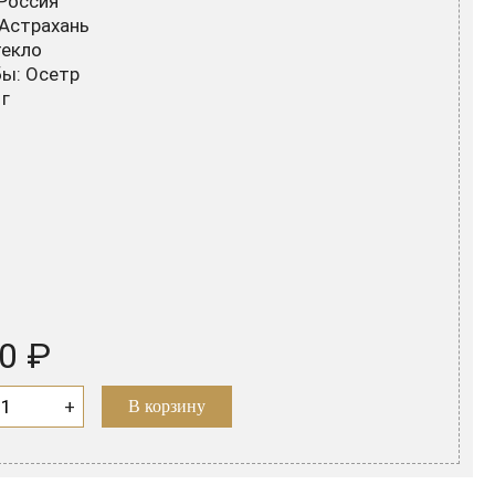
Россия
 Астрахань
текло
ы: Осетр
 г
0 ₽
+
В корзину