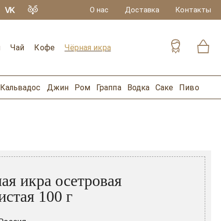
О нас
Доставка
Контакты
и
Чай
Кофе
Чёрная икра
Кальвадос
Джин
Ром
Граппа
Водка
Саке
Пиво
ая икра осетровая
истая 100 г