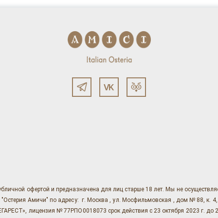
убличной офертой и предназначена для лиц старше 18 лет. Мы не осуществл
ерия Амичи" по адресу: г. Москва , ул. Мосфильмовская , дом № 88, к. 4, ст. 1
АРЕСТ», лицензия № 77РПО0018073 срок действия с 23 октября 2023 г. до 2