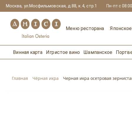
Москва, ул.Мосфильмовская, д.88, к.4, стр.1
Пн-пт с 08:00
Меню ресторана
Японско
Винная карта
Игристое вино
Шампанское
Портв
Главная
Чёрная икра
Черная икра осетровая зернистая