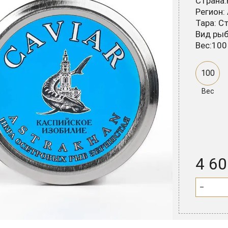
Страна:
Регион:
Тара: С
Вид рыб
Вес:100
100
Вес
4 60
−