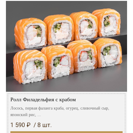
Розовые вина
Ром
Итальянские вина
Граппа
Французские вина
Водка
Испанские вина
Саке
Пиво
Ролл Филадельфия с крабом
Лосось, первая фаланга краба, огурец, сливочный сыр,
японский рис, ...
1 590 ₽ / 8 шт.