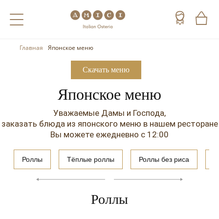
Главная
Японское меню
Назад
Назад
Назад
Скачать меню
Холодные напитки
Вино
Виски
Японское меню
Чай
Шампанское
Коньяк
Уважаемые Дамы и Господа,
Кофе
Игристое вино
Арманьяк
заказать блюда из японского меню в нашем ресторане
Вы можете ежедневно с 12:00
Портвейн
Текила
Херес
Мескаль
Роллы
Тёплые роллы
Роллы без риса
М
Красные вина
Кальвадос
Роллы
Белые вина
Джин