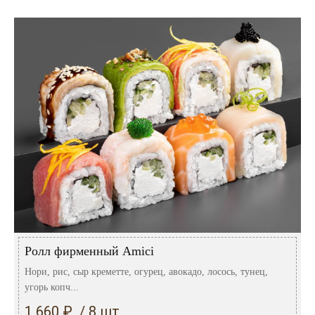
Ролл фирменный Amici
Нори, рис, сыр креметте, огурец, авокадо, лосось, тунец,
угорь копч...
1 660 ₽ / 8 шт.