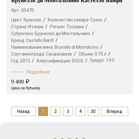
Брунелло ди Монтальчино Кастелло Банфи
Арт.: 05470
Цвет:
Красное
Количество сахара:
Сухое
Страна:
Италия
Регион:
Тоскана
Субрегион:
Брунелло ди Монтальчино
Бренд:
Castello Banfi
Наименование вина:
Brunello di Montalcino
Сорт винограда:
Санджовезе
Объем:
0.75 л
Градус:
14.5
Год:
2015
Классификация:
DOCG
Подробнее
₽
9 400
Цена за бутылку
Назад
1
2
3
4
30
Вперед