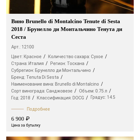
Вино Brunello di Montalcino Tenute di Sesta
2018 / Брунелло ди Монтальчино Тенута ди
Сеста
Арт.: 12100
Цвет:
Красное
Количество сахара:
Сухое
Страна:
Италия
Регион:
Тоскана
Субрегион:
Брунелло ди Монтальчино
Бренд:
Tenuta Di Sesta
Наименование вина:
Brunello di Montalcino
Сорт винограда:
Санджовезе
Объем:
0.75 л
Градус:
14.5
Год:
2018
Классификация:
DOCG
Подробнее
₽
6 900
Цена за бутылку