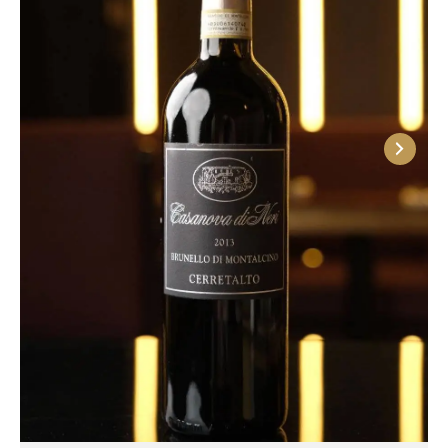
выпустила 47,2 млн гектолитров.
Производство итальянского вина
С 80-х годов XX века и по настоящее время
итальянское виноделие изменилось больше, чем
за последние 10 веков. Многие хозяйства перешли
на органическое и биодинамическое земледелие и
стали использовать для выдержки французские и
американские бочки. Производители начали
отказываться от спонтанного способа брожения,
отдавая предпочтение ферментации с
терморегуляцией. Сегодня качество итальянского
вина соответствует всем международным
стандартам, но оно по-прежнему остается
самобытным и уникальным.
Интересные факты! Общая площадь
виноградников страны — более 800 тыс. га. В
Италии существует 20 уникальных
винодельческих регионов, внутри которых