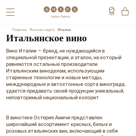
Главная
Винная карта
Италия
Назад
Назад
Назад
Итальянское вино
Холодные напитки
Вино
Виски
Вино Италии — бренд, не нуждающийся в
специальной презентации, и эталон, на который
Чай
Шампанское
Коньяк
равняются остальные производители.
Итальянским виноделам, использующим
Кофе
Игристое вино
Арманьяк
старинные технологии и новые методы,
международные и автохтонные сорта винограда,
Портвейн
Текила
удается придавать своей продукции уникальный,
неповторимый национальный колорит.
Херес
Мескаль
Красные вина
Кальвадос
В винотеке Остерия Амичи представлен
Белые вина
Джин
широчайший ассортимент красных, белых и
розовых итальянских вин, включающий в себя