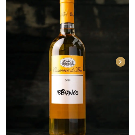
созданные на территории Тосканы с помощью
новых технологий из нетипичных для региона
сортов.
В винном ресторане Остерия Амичи можно
обратиться за помощью к профессиональному
сомелье, который подскажет, какое вино Италии
стоит выбрать для конкретного случая и какие
блюда заказать к нему в качестве
сопровождения.