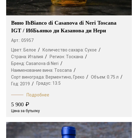
Вино IbBianco di Casanova di Neri Toscana
IGT / ИбБьянко ди Казанова ди Нери
Арт.: 05957
Цвет:
Белое
Количество сахара:
Сухое
Страна:
Италия
Регион:
Тоскана
Бренд:
Casanova di Neri
Наименование вина:
Toscana
Сорт винограда:
Верментино,
Греко
Объем:
0.75 л
Градус:
13.5
Год:
2019
Подробнее
₽
5 900
Цена за бутылку