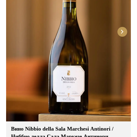
Вино Nibbio della Sala Marchesi Antinori /
Ниббио делла Сала Маркезе Антинори