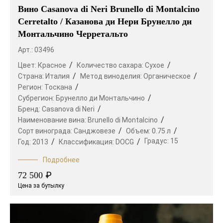
выделяются более 500 небольших зон со
Вино Casanova di Neri Brunello di Montalcino
своеобразными природно-климатическими
Cerretalto / Казанова ди Нери Брунелло ди
условиями. В каждой области есть свои
Монтальчино Черретальто
флагманские сорта винограда и винодельческие
стили, благодаря чему современный ассортимент
Арт.: 03496
вин Италии весьма широк и разнообразен.
Цвет:
Красное
Количество сахара:
Сухое
Страна:
Италия
Метод виноделия:
Органическое
В стране выращивается более 2000 сортов
Регион:
Тоскана
винограда, из которых около 500 — редкие
Субрегион:
Брунелло ди Монтальчино
автохтоны, не встречающиеся больше нигде.
Бренд:
Casanova di Neri
Среди самых распространенных можно выделить
Наименование вина:
Brunello di Montalcino
Санджовезе, Неббиоло, Шардоне, Мерло, Каберне
Сорт винограда:
Санджовезе
Объем:
0.75 л
Совиньон. Их используют как отдельно, так и в
Градус:
15
Год:
2013
Классификация:
DOCG
составе эксклюзивных купажей.
Подробнее
Стоит знать! На этикетках итальянских вин могут
₽
72 500
встречаться и другие обозначения: Reserva —
Цена за бутылку
выдержанные больше минимального срока,
Superiore — произведенные из винограда
максимальной спелости, и Supertoscana —