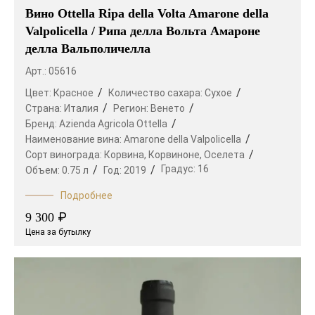
Вино Ottella Ripa della Volta Amarone della
Valpolicella / Рипа делла Вольта Амароне
делла Вальполичелла
Арт.: 05616
Цвет:
Красное
Количество сахара:
Сухое
Страна:
Италия
Регион:
Венето
Бренд:
Azienda Agricola Ottella
Наименование вина:
Amarone della Valpolicella
Сорт винограда:
Корвина,
Корвиноне,
Оселета
Градус:
16
Объем:
0.75 л
Год:
2019
Подробнее
₽
9 300
Цена за бутылку