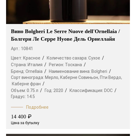
Вино Bolgheri Le Serre Nuove dell'Ornellaia /
Болгери Ле Серре Нуове Дель Орнеллайя
Арт.: 10841
Цвет:
Красное
Количество сахара:
Сухое
Страна:
Италия
Регион:
Тоскана
Бренд:
Ornellaia
Наименование вина:
Bolgheri
Сорт винограда:
Мерло,
Каберне Совиньон,
Пти Вердо,
Каберне фран
Объем:
0.75 л
Год:
2020
Классификация:
DOC
Градус:
14.5
Подробнее
₽
14 400
Цена за бутылку