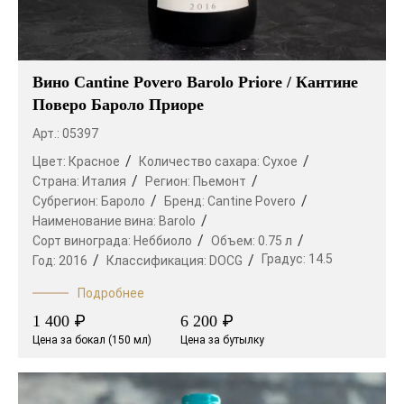
Вино Cantine Povero Barolo Priore / Кантине
Поверо Бароло Приоре
Арт.: 05397
Цвет:
Красное
Количество сахара:
Сухое
Страна:
Италия
Регион:
Пьемонт
Субрегион:
Бароло
Бренд:
Cantine Povero
Наименование вина:
Barolo
Сорт винограда:
Неббиоло
Объем:
0.75 л
Градус:
14.5
Год:
2016
Классификация:
DOCG
Подробнее
₽
₽
1 400
6 200
Цена за бокал (150 мл)
Цена за бутылку