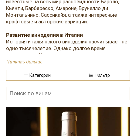
Розовые вина
Ром
известные на весь мир разновидности Бароло,
Кьянти, Барбареско, Амароне, Брунелло ди
Итальянские вина
Граппа
Монтальчино, Сассикайя, а также интересные
крафтовые и авторские вариации.
Французские вина
Водка
Развитие виноделия в Италии
Испанские вина
Саке
История итальянского виноделия насчитывает не
одно тысячелетие. Однако долгое время
Пиво
продукция из Италии не выдерживала конкуренции
на международном рынке, а поэтому вплоть до XX
Читать дальше
века не пользовалась известностью за пределами
страны. В 1963 году был издан государственный
Категории
Фильтр
закон, регулирующий винодельческие зоны и
требования к производству. Это позволило
значительно повысить уровень итальянских вин и
вывести их на лидирующие позиции на экспортном
рынке.
Важно! Сегодня Италия находится на первом месте
по производству вина: согласно данным OIV
(International Organisation of Vine) в 2020 году страна