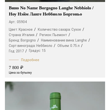
Вино No Name Borgogno Langhe Nebbiolo /
Ноу Нэйм Ланге Неббиоло Боргоньо
Арт.: 05904
Цвет:
Красное
Количество сахара:
Сухое
Страна:
Италия
Регион:
Пьемонт
Бренд:
Borgogno
Наименование вина:
Langhe
Сорт винограда:
Неббиоло
Объем:
0.75 л
Градус:
15
Год:
2017
Подробнее
₽
7 800
Цена за бутылку