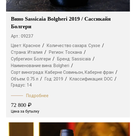
Вино Sassicaia Bolgheri 2019 / Сассикайя
Болгери
Арт.: 09237
Цвет:
Красное
Количество сахара:
Сухое
Страна:
Италия
Регион:
Тоскана
Субрегион:
Болгери
Бренд:
Sassicaia
Наименование вина:
Bolgheri
Сорт винограда:
Каберне Совиньон,
Каберне фран
Объем:
0.75 л
Год:
2019
Классификация:
DOC
Градус:
14
Подробнее
₽
72 800
Цена за бутылку