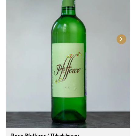
Вино Pfefferer / Пфефферер