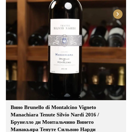
Вино Brunello di Montalcino Vigneto
Manachiara Tenute Silvio Nardi 2016 /
Брунелло ди Монтальчино Винето
Манакьяра Тенуте Сильвио Нарди