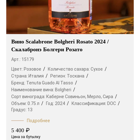
Вино Scalabrone Bolgheri Rosato 2024 /
Скалабронэ Болгери Розато
Арт.: 15179
Цвет:
Розовое
Количество сахара:
Сухое
Страна:
Италия
Регион:
Тоскана
Бренд:
Tenuta Guado Al Tasso
Наименование вина:
Bolgheri
Сорт винограда:
Каберне Совиньон,
Мерло,
Сира
Объем:
0.75 л
Год:
2024
Классификация:
DOC
Градус:
13
Подробнее
₽
5 400
Цена за бутылку