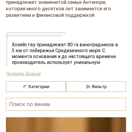
Розовые вина
Ром
принадлежит знаменитой семье Антинори,
которая много десятков лет занимается его
Итальянские вина
Граппа
развитием и финансовой поддержкой.
Французские вина
Водка
Испанские вина
Саке
Хозяйству принадлежат 80 га виноградников в
Пиво
5 км от побережья Средиземного моря. С
момента основания и до настоящего времени
производитель использует уникальную
технологию, ставшую его визитной карточкой.
Читать дальше
Свои вина он создает из ассамбляжа сортов
Каберне Фран, Каберне Совиньон, Мерло и Сира,
однако смешивание осуществляется не в
Категории
Фильтр
конце, как обычно, и не перед началом
брожения, а в процессе. Период для каждого
вина определяется в индивидуальном порядке.
Винодел учитывает множество параметров,
подключает весь свой опыт и мастерство,
чтобы добиться превосходного результата.
Методом ассамбляжа делают элитные