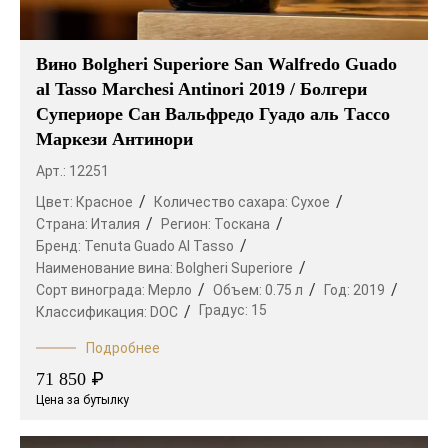
Вино Bolgheri Superiore San Walfredo Guado
al Tasso Marchesi Antinori 2019 / Болгери
Супериоре Сан Вальфредо Гуадо аль Тассо
Маркези Антинори
Арт.: 12251
Цвет:
Красное
Количество сахара:
Сухое
Страна:
Италия
Регион:
Тоскана
Бренд:
Tenuta Guado Al Tasso
Наименование вина:
Bolgheri Superiore
Сорт винограда:
Мерло
Объем:
0.75 л
Год:
2019
Градус:
15
Классификация:
DOC
Подробнее
₽
71 850
Цена за бутылку