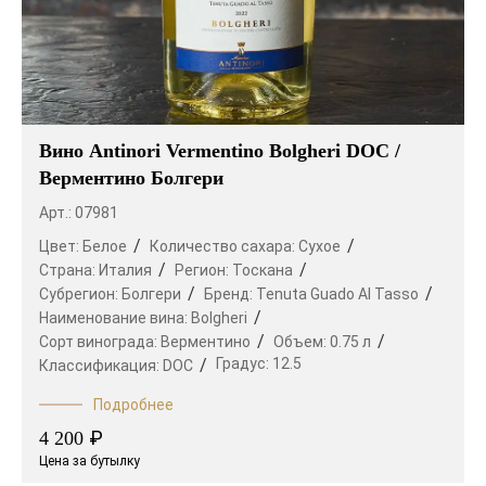
Вино Antinori Vermentino Bolgheri DOC /
Верментино Болгери
Арт.: 07981
Цвет:
Белое
Количество сахара:
Сухое
Страна:
Италия
Регион:
Тоскана
Субрегион:
Болгери
Бренд:
Tenuta Guado Al Tasso
Наименование вина:
Bolgheri
Сорт винограда:
Верментино
Объем:
0.75 л
Градус:
12.5
Классификация:
DOC
Подробнее
₽
4 200
Цена за бутылку