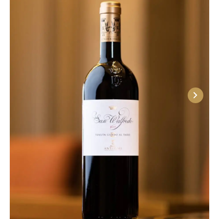
красные вина Tenuta Guado Al Tasso, которые
обладают полнотелым, объемным, гладким
вкусом с многогранной палитрой, в которой
переплетены оттенки кофе, чернослива,
красных ягод, табака, восточных специй и
древесины. Белые вариации создаются
традиционным способом из сорта Верментино
и являются моносепажными винтажами. Также
в линейке представлены розовые вина с
изысканным и тонким букетом.