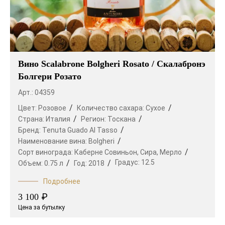
Вино Scalabrone Bolgheri Rosato / Скалабронэ
Болгери Розато
Арт.: 04359
Цвет:
Розовое
Количество сахара:
Сухое
Страна:
Италия
Регион:
Тоскана
Бренд:
Tenuta Guado Al Tasso
Наименование вина:
Bolgheri
Сорт винограда:
Каберне Совиньон,
Сира,
Мерло
Градус:
12.5
Объем:
0.75 л
Год:
2018
Подробнее
₽
3 100
Цена за бутылку