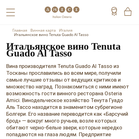
Главная
Винная карта
Италия
Назад
Назад
Назад
Итальянское вино Tenuta Guado Al Tasso
Итальянское вино Tenuta
Холодные напитки
Вино
Виски
Guado Al Tasso
Чай
Шампанское
Коньяк
Вина производителя Tenuta Guado Al Tasso из
Тосканы прославились во всем мире, получили
Кофе
Игристое вино
Арманьяк
самые лучшие отзывы от ведущих критиков и
множество наград. Познакомиться с ними имеют
Портвейн
Текила
возможность гости винного ресторана Osteria
Херес
Мескаль
Amici. Винодельческое хозяйство Тенута Гуадо
Аль Тассо находится в знаменитом субрегионе
Красные вина
Кальвадос
Болгери. Его название переводится как «Барсучий
брод» — вокруг много ручьев, возле которых
Белые вина
Джин
обитают черно-белые звери, которые нередко
попадаются на глаза людям. Предприятие