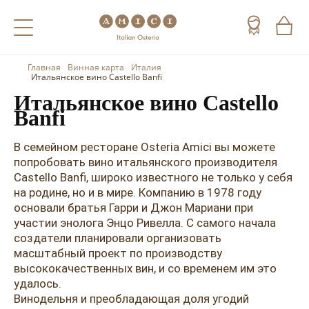
Главная
Винная карта
Италия
Назад
Назад
Назад
Итальянское вино Castello Banfi
Итальянское вино Castello
Холодные напитки
Вино
Виски
Banfi
Чай
Шампанское
Коньяк
В семейном ресторане Osteria Amici вы можете
попробовать вино итальянского производителя
Кофе
Игристое вино
Арманьяк
Castello Banfi, широко известного не только у себя
на родине, но и в мире. Компанию в 1978 году
Портвейн
Текила
основали братья Гарри и Джон Мариани при
Херес
Мескаль
участии энолога Энцо Ривелла. С самого начала
создатели планировали организовать
Красные вина
Кальвадос
масштабный проект по производству
высококачественных вин, и со временем им это
Белые вина
Джин
удалось.
Винодельня и преобладающая доля угодий