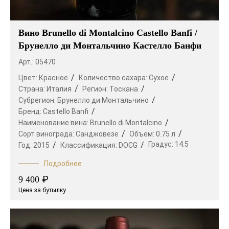
Вино Brunello di Montalcino Castello Banfi /
Брунелло ди Монтальчино Кастелло Банфи
Арт.: 05470
Цвет:
Красное
Количество сахара:
Сухое
Страна:
Италия
Регион:
Тоскана
Субрегион:
Брунелло ди Монтальчино
Бренд:
Castello Banfi
Наименование вина:
Brunello di Montalcino
Сорт винограда:
Санджовезе
Объем:
0.75 л
Градус:
14.5
Год:
2015
Классификация:
DOCG
Подробнее
₽
9 400
Цена за бутылку