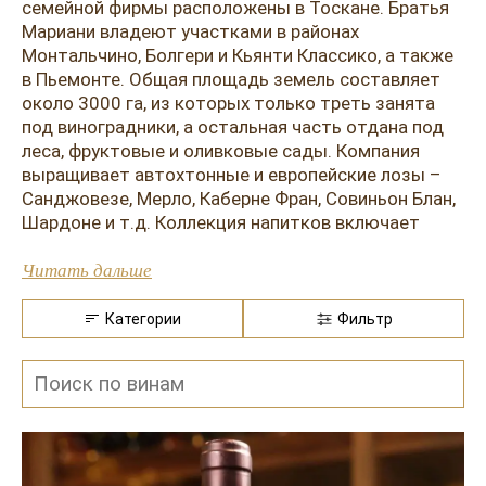
Розовые вина
Ром
семейной фирмы расположены в Тоскане. Братья
Мариани владеют участками в районах
Итальянские вина
Граппа
Монтальчино, Болгери и Кьянти Классико, а также
в Пьемонте. Общая площадь земель составляет
Французские вина
Водка
около 3000 га, из которых только треть занята
под виноградники, а остальная часть отдана под
Испанские вина
Саке
леса, фруктовые и оливковые сады. Компания
выращивает автохтонные и европейские лозы –
Пиво
Санджовезе, Мерло, Каберне Фран, Совиньон Блан,
Шардоне и т.д. Коллекция напитков включает
преимущественно красные сухие вариации с
наименованием, контролируемым по
Читать дальше
географическому происхождению. Также в
ассортименте есть белые сухие сорта,
Категории
Фильтр
представленные в меньшем количестве.
Вино торговой марки Кастелло Банфи
производится по тщательно продуманной
технологии, которая содержит много
инновационных моментов, разработанных
инженерами и энологами компании. Так,
производитель может похвастаться уникальным