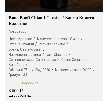
Вино Banfi Chianti Classico / Банфи Кьянти
Классико
Арт.: 09065
Цвет:
Красное
Количество сахара:
Сухое
Страна:
Италия
Регион:
Тоскана
Бренд:
Castello Banfi
Наименование вина:
Chianti Classico
Сорт винограда:
Санджовезе,
Каберне Совиньон,
Канайоло
Объем:
0.75 л
Год:
2020
Классификация:
DOCG
Градус:
13.5
Подробнее
₽
3 500
Цена за бутылку