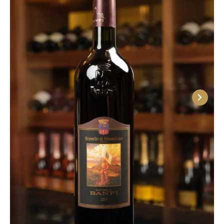
проектом «Горизонт», в рамках которого для
винификации используются ферментационные
чаны, состоящие наполовину из дерева,
наполовину – из нержавеющей стали. Необычное
сочетание материалов позволяет максимально
ярко раскрыть не только сортовые особенности
винограда, но и нюансы терруара, из которого
происходит сырье.
Большое внимание уделяется в компании и бочкам
для выдержки. Дуб для них поступает из
знаменитых лесов центральной Франции – Тронсэ,
Алье, Фонтенбло. Закупленные доски
выдерживаются в течение трех лет на воздухе.
Бочки после сбора обжигаются при температурах
ниже регламентированных, но более долгое время,
благодаря чему достигается равномерный обжиг.
Хозяйство располагает 7000 больших и маленьких
бочек, изготовленных собственными мастерами.