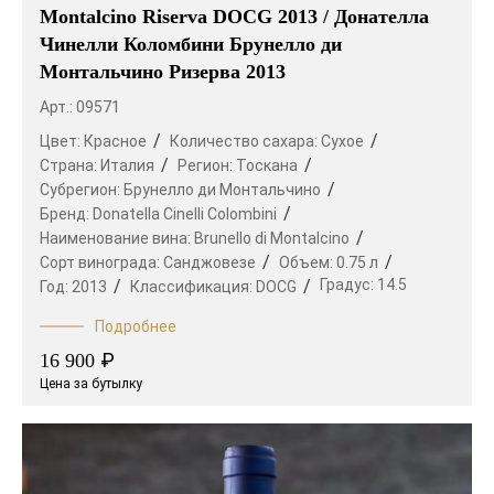
Montalcino Riserva DOCG 2013 / Донателла
Чинелли Коломбини Брунелло ди
Монтальчино Ризерва 2013
Арт.: 09571
Цвет:
Красное
Количество сахара:
Сухое
Страна:
Италия
Регион:
Тоскана
Субрегион:
Брунелло ди Монтальчино
Бренд:
Donatella Cinelli Colombini
Наименование вина:
Brunello di Montalcino
Сорт винограда:
Санджовезе
Объем:
0.75 л
Градус:
14.5
Год:
2013
Классификация:
DOCG
Подробнее
₽
16 900
Цена за бутылку