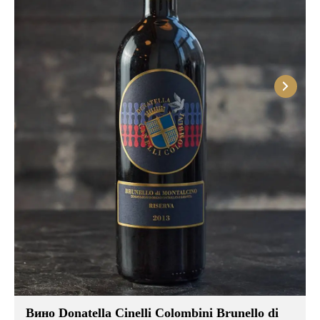
Розовые вина
Ром
Итальянские вина
Граппа
Французские вина
Водка
Испанские вина
Саке
Пиво
Вино Donatella Cinelli Colombini Brunello di