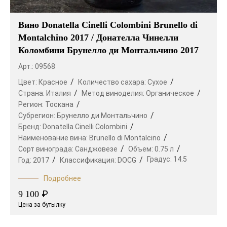
Вино Donatella Cinelli Colombini Brunello di
Montalchino 2017 / Донателла Чинелли
Коломбини Брунелло ди Монтальчино 2017
Арт.: 09568
Цвет:
Красное
Количество сахара:
Сухое
Страна:
Италия
Метод виноделия:
Органическое
Регион:
Тоскана
Субрегион:
Брунелло ди Монтальчино
Бренд:
Donatella Cinelli Colombini
Наименование вина:
Brunello di Montalcino
Сорт винограда:
Санджовезе
Объем:
0.75 л
Градус:
14.5
Год:
2017
Классификация:
DOCG
Подробнее
₽
9 100
Цена за бутылку