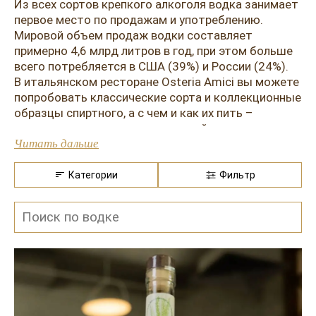
Розовые вина
Ром
Из всех сортов крепкого алкоголя водка занимает
первое место по продажам и употреблению.
Итальянские вина
Граппа
Мировой объем продаж водки составляет
примерно 4,6 млрд литров в год, при этом больше
Французские вина
Водка
всего потребляется в США (39%) и России (24%).
В итальянском ресторане Osteria Amici вы можете
Испанские вина
Саке
попробовать классические сорта и коллекционные
образцы спиртного, а с чем и как их пить –
Пиво
подскажет наш дипломированный сомелье.
Читать дальше
Историческая справка
Категории
Фильтр
О происхождении водки уже давно идут
нескончаемые споры. Сама возможность ее
появления зародилась еще в I веке нашей эры –
этим периодом датируются письменные работы
александрийских алхимиков, открывших
дистилляцию. Но ректификация, которая сейчас
также активно используется в производстве
напитка, была разработана только в середине XIX
века.