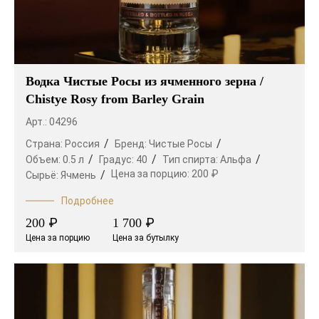
Водка Чистые Росы из ячменного зерна /
Chistye Rosy from Barley Grain
Арт.: 04296
Страна:
Россия
Бренд:
Чистые Росы
Объем:
0.5 л
Градус:
40
Тип спирта:
Альфа
Цена за порцию:
200 ₽
Сырьё:
Ячмень
Подробнее
₽
₽
200
1 700
Цена за порцию
Цена за бутылку