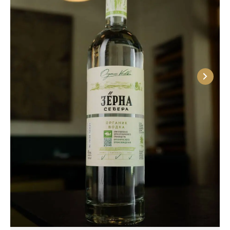
Согласно исследованиям советского и
российского историка Вильяма Похлебкина,
винокурение в Русском государстве возникло
в 1440-1470-х годах. Основным сырьем для
производства служила рожь, а пшеница и
картофель начали активно использоваться в этих
целях только в ХХ веке.
Интересно! Современное свое название водка
получила в XIX столетии. Соответствующий
стандарт в СССР был принят в 1936 году. До этого
на Руси напитки такого типа именовали «горячим
вином», «хлебным вином», «полугаром». В
письменном источнике от 1533 года водкой
названа травяная настойка на спирту, сделанная в
лечебных целях, а в XVII веке слово «водка» уже
стало определением крепких спиртных напитков.
Производственный процесс водки