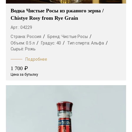
Водка Чистые Росы из ржаного зерна /
Chistye Rosy from Rye Grain
Арт.: 04229
Страна:
Россия
Бренд:
Чистые Росы
Объем:
0.5 л
Градус:
40
Тип спирта:
Альфа
Сырьё:
Рожь
Подробнее
₽
1 700
Цена за бутылку