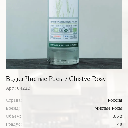
Розовые вина
Ром
Итальянские вина
Граппа
Французские вина
Водка
Испанские вина
Саке
Пиво
Водка Чистые Росы / Chistye Rosy
Арт.: 04222
Страна:
Россия
Бренд:
Чистые Росы
Объем:
0.5 л
Градус:
40