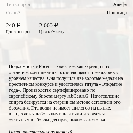
Тип спирта:
Альфа
Сырьё:
Пшеница
₽
₽
240
2 000
Цена за порцию
Цена за бутылку
Водка Чистые Росы — классическая вариация из
органической пшеницы, отличающаяся премиальным
уровнем качества. Она получила две золотые медали на
престижном конкурсе и удостоилась титула «Открытие
года». Производство сертифицировано по
европейскому биостандарту AbCertAG. Изготовление
спирта базируется на старинном методе естественного
брожения. Эта водка не имеет аналогов на рынке,
выпускается небольшими партиями и является
отличным выбором для праздничного застолья.
Цвет: кристально-прозрачный.