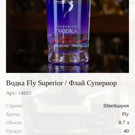
Розовые вина
Ром
Итальянские вина
Граппа
Французские вина
Водка
Испанские вина
Саке
Пиво
Водка Fly Superior / Флай Супериор
Арт.: 14692
Страна:
Швейцария
Бренд:
Fly
Объем:
0.7 л
Градус:
40