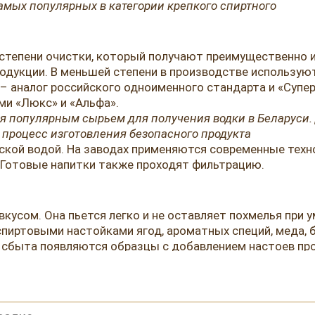
самых популярных в категории крепкого спиртного
степени очистки, который получают преимущественно и
одукции. В меньшей степени в производстве используют
– аналог российского одноименного стандарта и «Супе
и «Люкс» и «Альфа».
ся популярным сырьем для получения водки в Беларуси. Д
процесс изготовления безопасного продукта
кой водой. На заводах применяются современные техно
а. Готовые напитки также проходят фильтрацию.
вкусом. Она пьется легко и не оставляет похмелья пр
пиртовыми настойками ягод, ароматных специй, меда, бе
 сбыта появляются образцы с добавлением настоев проп
астольях и официальных банкетах, а спиртное, изготов
.
е Остерия Амичи. Профессиональный сомелье поможет 