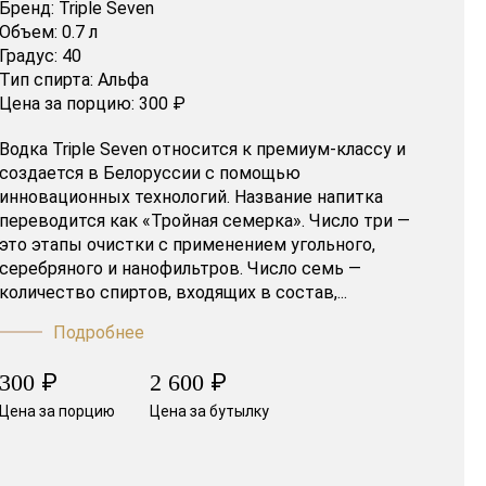
Бренд:
Triple Seven
Объем:
0.7 л
Градус:
40
Тип спирта:
Альфа
Цена за порцию:
300 ₽
Водка Triple Seven относится к премиум-классу и
создается в Белоруссии с помощью
инновационных технологий. Название напитка
переводится как «Тройная семерка». Число три —
это этапы очистки с применением угольного,
серебряного и нанофильтров. Число семь —
количество спиртов, входящих в состав,...
Подробнее
₽
₽
300
2 600
Цена за порцию
Цена за бутылку