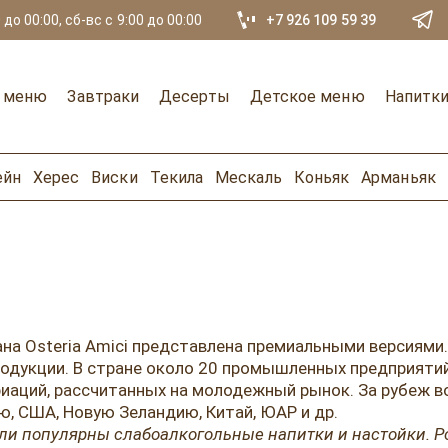
 до 00:00, сб-вс с 9:00 до 00:00
+7 926 109 59 39
е меню
Завтраки
Десерты
Детское меню
Напитк
ейн
Херес
Виски
Текила
Мескаль
Коньяк
Арманьяк
а Osteria Amici представлена премиальными версиями. 
продукции. В стране около 20 промышленных предприяти
иаций, рассчитанных на молодежный рынок. За рубеж в
ю, США, Новую Зеландию, Китай, ЮАР и др.
ли популярны слабоалкогольные напитки и настойки. Р