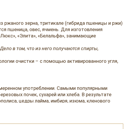
з ржаного зерна, тритикале (гибрида пшеницы и ржи)
ся пшеница, овес, ячмень. Для изготовления
рЛюкс», «Элита», «Белальфа», занимающие
ело в том, что из него получаются спирты,
логии очистки – с помощью активированного угля,
и умеренном употреблении. Самыми популярными
резовых почек, сухарей или хлеба. В результате
олиса, цедры лайма, имбиря, изюма, кленового
ленное по новаторским рецептурам, часто становится
с выбором напитка и гастрономического