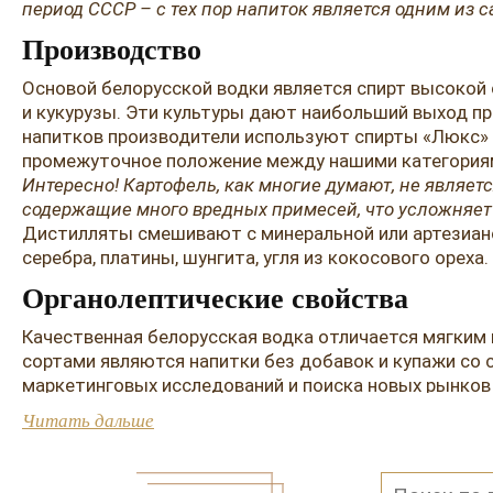
период СССР – с тех пор напиток является одним из 
Производство
Основой белорусской водки является спирт высокой 
и кукурузы. Эти культуры дают наибольший выход пр
напитков производители используют спирты «Люкс» 
промежуточное положение между нашими категориям
Интересно! Картофель, как многие думают, не являет
содержащие много вредных примесей, что усложняет 
Дистилляты смешивают с минеральной или артезианс
серебра, платины, шунгита, угля из кокосового орех
Органолептические свойства
Качественная белорусская водка отличается мягким 
сортами являются напитки без добавок и купажи со с
маркетинговых исследований и поиска новых рынков
сиропа. Классические сорта популярны на семейных з
Читать дальше
неотъемлемым ингредиентов алкогольных коктейлей
Попробуйте белорусскую водку в семейном ресторан
сопровождения к нему.