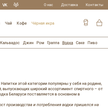
О нас
Доставка
Контакты
и
Чай
Кофе
Чёрная икра
Кальвадос
Джин
Ром
Граппа
Водка
Саке
Пиво
Напитки этой категории популярны у себя на родине,
й, выпускающих широкий ассортимент спиртного – от
одка Беларуси поставляется в основном в
ост производства и потребления водки пришелся на