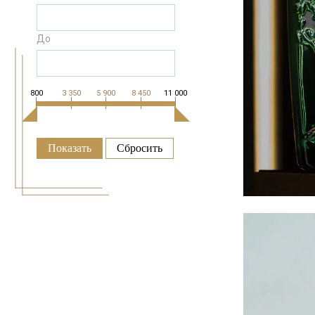
До
800
3 350
5 900
8 450
11 000