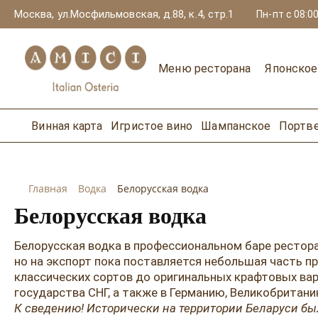
Москва, ул.Мосфильмовская, д.88, к.4, стр.1
Пн-пт с 08:00
Меню ресторана
Японско
Винная карта
Игристое вино
Шампанское
Портв
Главная
Водка
Белорусская водка
Белорусская водка
Белорусская водка в профессиональном баре ресторан
но на экспорт пока поставляется небольшая часть 
классических сортов до оригинальных крафтовых вар
государства СНГ, а также в Германию, Великобритани
К сведению! Исторически на территории Беларуси бы