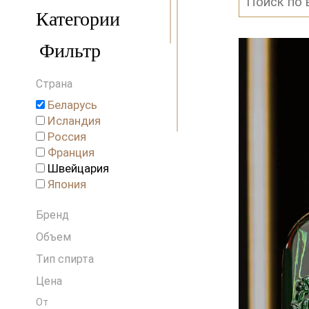
Категории
Фильтр
Страна
Беларусь
Исландия
Россия
Франция
Швейцария
Япония
Бренд
Объем
Тип спирта
Цена
От