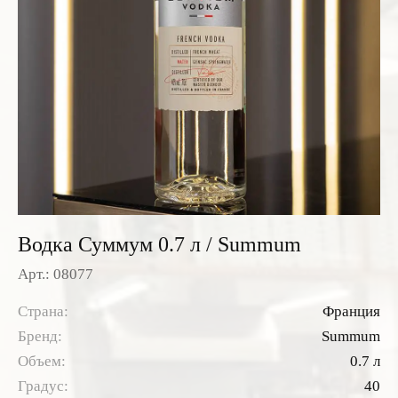
Розовые вина
Ром
Итальянские вина
Граппа
Французские вина
Водка
Испанские вина
Саке
Пиво
Водка Суммум 0.7 л / Summum
Арт.: 08077
Страна:
Франция
Бренд:
Summum
Объем:
0.7 л
Градус:
40