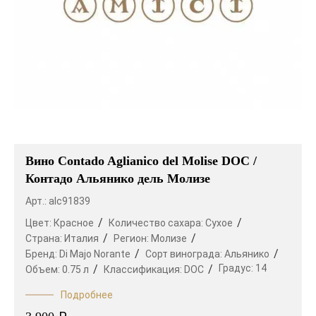
Вино Contado Aglianico del Molise DOC /
Контадо Альянико дель Молизе
Арт.: alc91839
Цвет:
Красное
Количество сахара:
Сухое
Страна:
Италия
Регион:
Молизе
Бренд:
Di Majo Norante
Сорт винограда:
Альянико
Градус:
14
Объем:
0.75 л
Классификация:
DOC
Подробнее