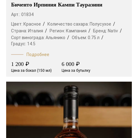
Биченто Ирпиния Кампи Тауразини
Арт.: 01834
Цвет:
Красное
Количество сахара:
Полусухое
Страна:
Италия
Регион:
Кампания
Бренд:
Nativ
Сорт винограда:
Альянико
Объем:
0.75 л
Градус:
14.5
Подробнее
₽
₽
1 200
6 000
Цена за бокал (150 мл)
Цена за бутылку