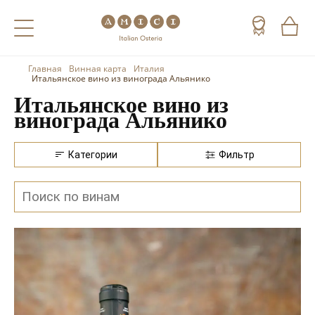
Главная
Винная карта
Италия
Назад
Назад
Назад
Итальянское вино из винограда Альянико
Итальянское вино из
Холодные напитки
Вино
Виски
винограда Альянико
Чай
Шампанское
Коньяк
Категории
Фильтр
Кофе
Игристое вино
Арманьяк
Портвейн
Текила
Херес
Мескаль
Красные вина
Кальвадос
Белые вина
Джин