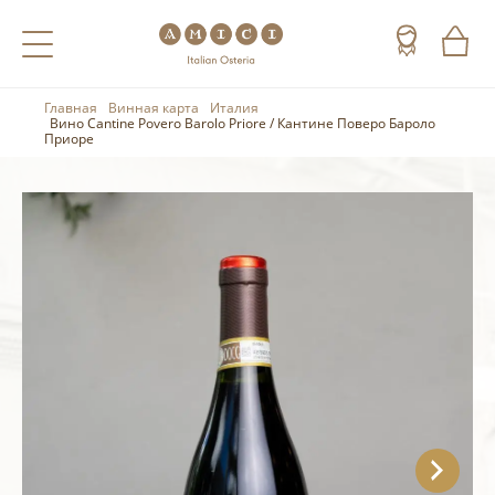
Главная
Винная карта
Италия
Назад
Назад
Назад
Вино Cantine Povero Barolo Priore / Кантине Поверо Бароло
Приоре
Холодные напитки
Вино
Виски
Чай
Шампанское
Коньяк
Кофе
Игристое вино
Арманьяк
Портвейн
Текила
Херес
Мескаль
Красные вина
Кальвадос
Белые вина
Джин