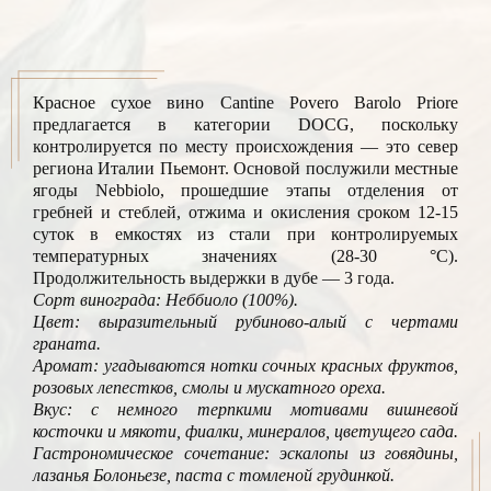
Красное сухое вино Cantine Povero Barolo Priore
предлагается в категории DOCG, поскольку
контролируется по месту происхождения — это север
региона Италии Пьемонт. Основой послужили местные
ягоды Nebbiolo, прошедшие этапы отделения от
гребней и стеблей, отжима и окисления сроком 12-15
суток в емкостях из стали при контролируемых
температурных значениях (28-30 °C).
Продолжительность выдержки в дубе — 3 года.
Сорт винограда: Неббиоло (100%).
Цвет: выразительный рубиново-алый с чертами
граната.
Аромат: угадываются нотки сочных красных фруктов,
розовых лепестков, смолы и мускатного ореха.
Вкус: с немного терпкими мотивами вишневой
косточки и мякоти, фиалки, минералов, цветущего сада.
Гастрономическое сочетание: эскалопы из говядины,
лазанья Болоньезе, паста с томленой грудинкой.