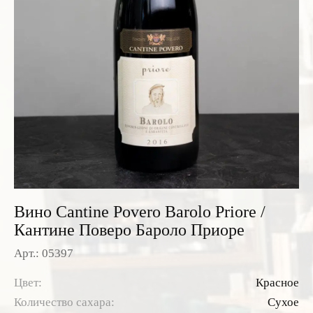
Розовые вина
Ром
Итальянские вина
Граппа
Французские вина
Водка
Испанские вина
Саке
Пиво
Вино Cantine Povero Barolo Priore /
Кантине Поверо Бароло Приоре
Арт.: 05397
Цвет:
Красное
Количество сахара:
Сухое