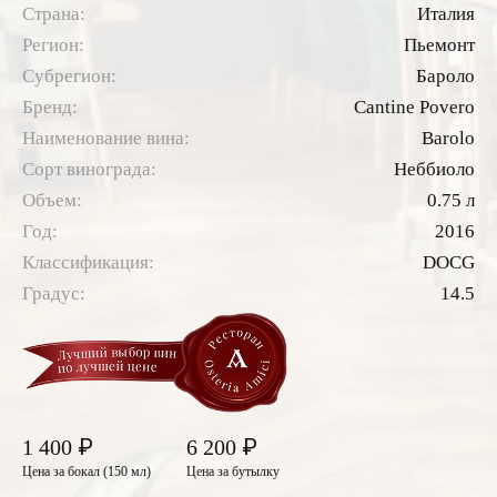
Страна:
Италия
Регион:
Пьемонт
Субрегион:
Бароло
Бренд:
Cantine Povero
Наименование вина:
Barolo
Сорт винограда:
Неббиоло
Объем:
0.75 л
Год:
2016
Классификация:
DOCG
Градус:
14.5
₽
₽
1 400
6 200
Цена за бокал (150 мл)
Цена за бутылку