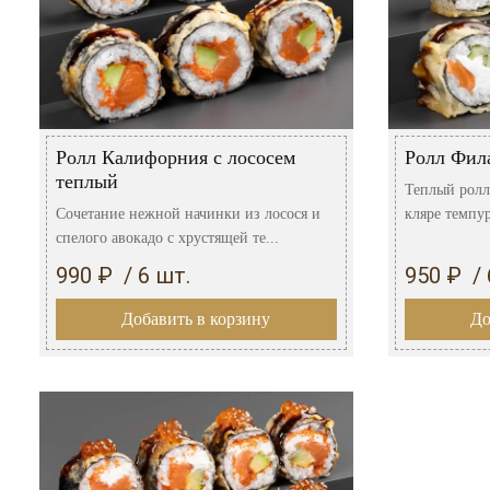
Ролл Калифорния с лососем
Ролл Фил
теплый
Теплый ролл
Сочетание нежной начинки из лосося и
кляре темпур
спелого авокадо с хрустящей те...
990 ₽ / 6 шт.
950 ₽ / 
Добавить в корзину
До