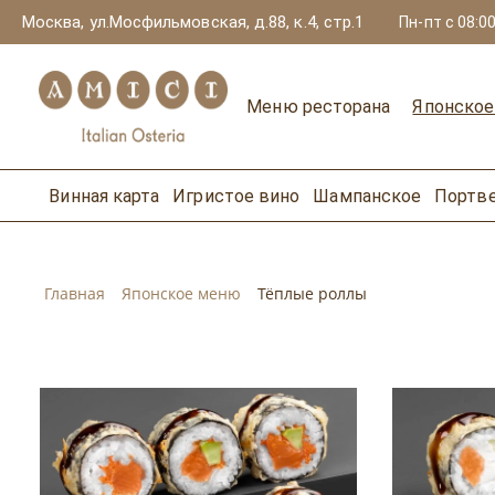
Москва, ул.Мосфильмовская, д.88, к.4, стр.1
Пн-пт с 08:00
Меню ресторана
Японско
Винная карта
Игристое вино
Шампанское
Портв
Главная
Японское меню
Тёплые роллы