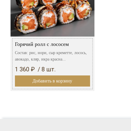
Горячий ролл с лососем
Состав: рис, нори, сыр креметте, лосось,
авокадо, кляр, икра красна...
1 360 ₽ / 8 шт.
Добавить в корзину