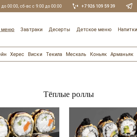
 до 00:00, сб-вс с 9:00 до 00:00
+7 926 109 59 39
е меню
Завтраки
Десерты
Детское меню
Напитк
ейн
Херес
Виски
Текила
Мескаль
Коньяк
Арманьяк
Тёплые роллы