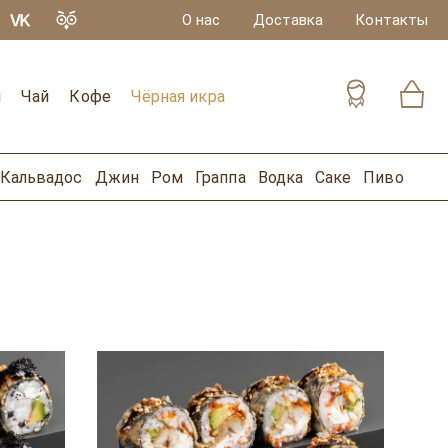
О нас
Доставка
Контакты
и
Чай
Кофе
Чёрная икра
Кальвадос
Джин
Ром
Граппа
Водка
Саке
Пиво