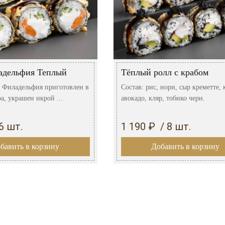
адельфия Теплый
Тёплый ролл с крабом
 Филадельфия приготовлен в
Состав: рис, нори, сыр креметте, 
а, украшен икрой ...
авокадо, кляр, тобико черн.
6 шт.
1 190 ₽ / 8 шт.
бавить в корзину
Добавить в корзину