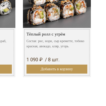
Тёплый ролл с угрём
краб,
Состав: рис, нори, сыр креметте, тобико
красная, авокадо, кляр, угорь.
1 090 ₽ / 8 шт.
Добавить в корзину