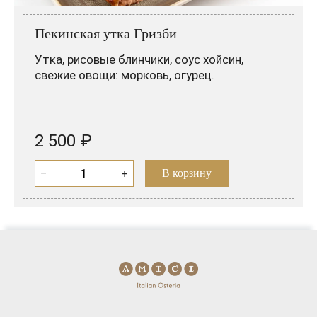
Розовые вина
Ром
Итальянские вина
Граппа
Пекинская утка Гризби
Французские вина
Водка
Утка, рисовые блинчики, соус хойсин,
свежие овощи: морковь, огурец.
Испанские вина
Саке
Пиво
2 500 ₽
−
+
В корзину