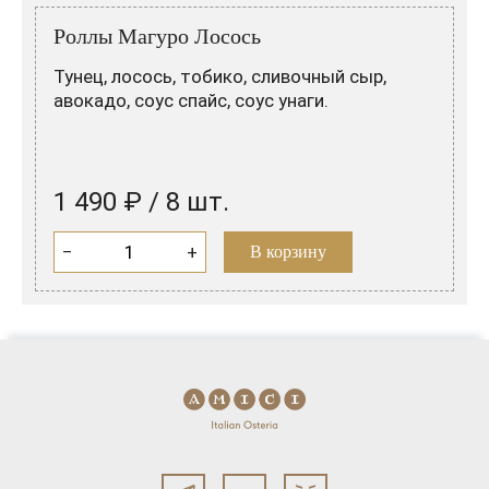
Розовые вина
Ром
Роллы Магуро Лосось
Итальянские вина
Граппа
Тунец, лосось, тобико, сливочный сыр,
Французские вина
Водка
авокадо, соус спайс, соус унаги.
Испанские вина
Саке
Пиво
1 490 ₽ / 8 шт.
−
+
В корзину