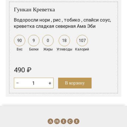
Розовые вина
Ром
Гункан Креветка
Итальянские вина
Граппа
Водоросли нори , рис , тобико , спайси соус,
Французские вина
Водка
креветка сладкая северная Ама Эби
Испанские вина
Саке
90
9
0
18
107
Пиво
Вес
Белки
Жиры
Углеводы
Калорий
490 ₽
−
+
В корзину