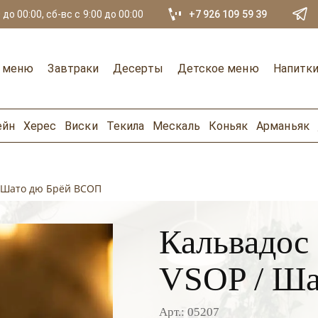
 до 00:00, сб-вс с 9:00 до 00:00
+7 926 109 59 39
е меню
Завтраки
Десерты
Детское меню
Напитк
ейн
Херес
Виски
Текила
Мескаль
Коньяк
Арманьяк
/ Шато дю Брёй ВСОП
Кальвадос 
VSOP / Ш
Арт.: 05207