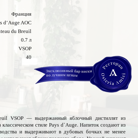
Франция
ys d’Auge AOC
teau du Breuil
0.7 л
VSOP
40
reuil VSOP — выдержанный яблочный дистиллят из
классическом стиле Pays d`Auge. Напиток создают из
зводства и выдерживают в дубовых бочках не менее