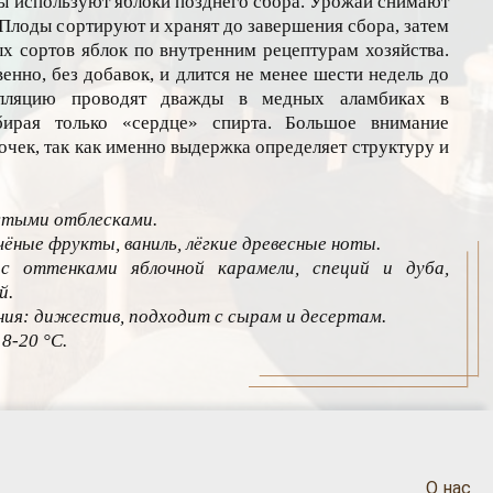
азы используют яблоки позднего сбора. Урожай снимают
 Плоды сортируют и хранят до завершения сбора, затем
х сортов яблок по внутренним рецептурам хозяйства.
енно, без добавок, и длится не менее шести недель до
илляцию проводят дважды в медных аламбиках в
бирая только «сердце» спирта. Большое внимание
чек, так как именно выдержка определяет структуру и
стыми отблесками.
чёные фрукты, ваниль, лёгкие древесные ноты.
 с оттенками яблочной карамели, специй и дуба,
й.
ия: дижестив, подходит с сырам и десертам.
8-20 °C.
О нас