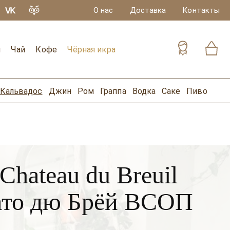
О нас
Доставка
Контакты
и
Чай
Кофе
Чёрная икра
Кальвадос
Джин
Ром
Граппа
Водка
Саке
Пиво
Chateau du Breuil
ато дю Брёй ВСОП