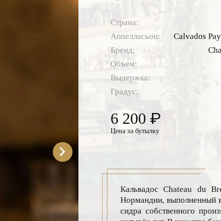
Страна:
Аппелласьон:
Сalvados Pa
Бренд:
Cha
Объем:
Выдержка:
Градус:
₽
6 200
Цена за бутылку
Кальвадос Chateau du B
Нормандии, выполненный в 
сидра собственного прои