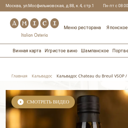
Москва, ул.Мосфильмовская, д.88, к.4, стр.1
Пн-пт с 08:00
Меню ресторана
Японско
Винная карта
Игристое вино
Шампанское
Портв
Главная
Кальвадос
Кальвадос Chateau du Breuil VSOP 
СМОТРЕТЬ ВИДЕО