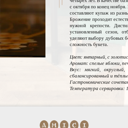
четырёх лет. В качестве б
с октября по конец ноября.
составляют купаж из разны
Брожение проходит естеств
нужной крепости. Дист
установленный сезон, от
уделяют выбору дубовых бо
сложность букета.
Цвет: янтарный, с золоти
Аромат: спелые яблоки, пе
Вкус: мягкий, округлый,
сбалансированный и тёплы
Гастрономические сочетан
Температура сервировки: 1