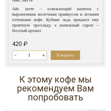
Розовые вина
Ром
Айс латте – освежающий напиток с
Итальянские вина
Граппа
выраженным молочным привкусом и легкими
оттенками кофе. Кубики льда придают ему
Французские вина
Водка
приятную прохладу, а ванильный сироп –
богатый аромат.
Испанские вина
Саке
Пиво
420 ₽
−
+
В корзину
К этому кофе мы
рекомендуем Вам
попробовать