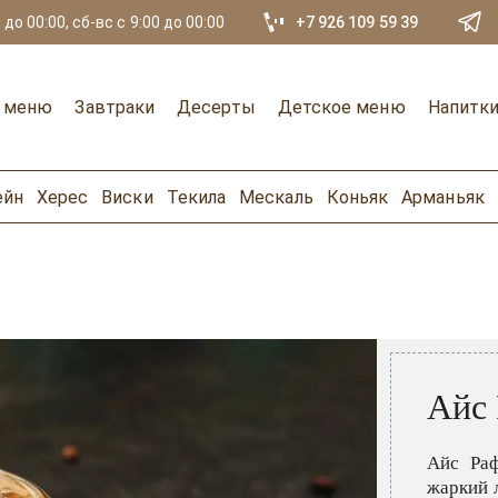
 до 00:00, сб-вс с 9:00 до 00:00
+7 926 109 59 39
е меню
Завтраки
Десерты
Детское меню
Напитк
ейн
Херес
Виски
Текила
Мескаль
Коньяк
Арманьяк
Айс
Айс Раф
жаркий 