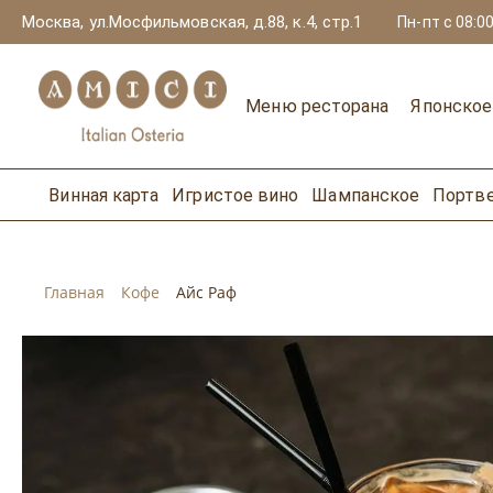
Москва, ул.Мосфильмовская, д.88, к.4, стр.1
Пн-пт с 08:00
Меню ресторана
Японско
Винная карта
Игристое вино
Шампанское
Портв
Главная
Кофе
Айс Раф