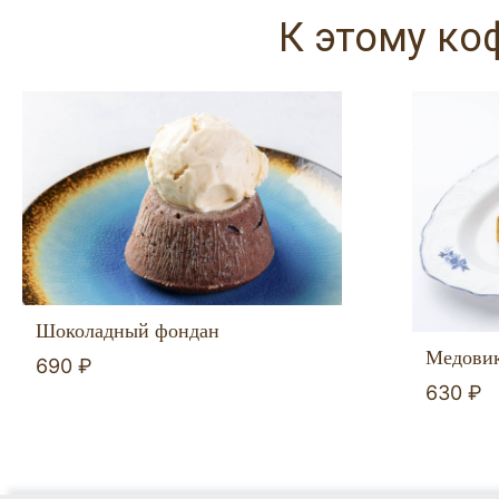
К этому ко
Шоколадный фондан
Медови
690 ₽
630 ₽