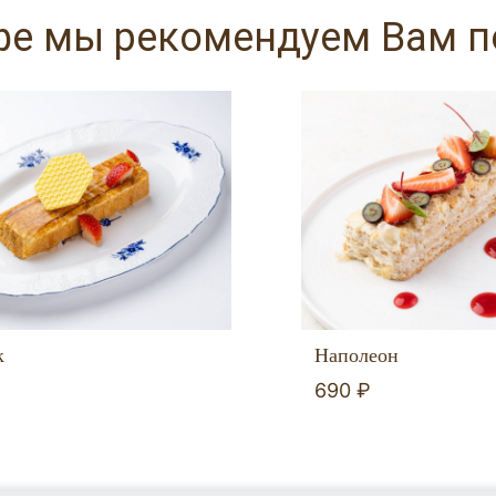
фе мы рекомендуем Вам 
к
Наполеон
690 ₽