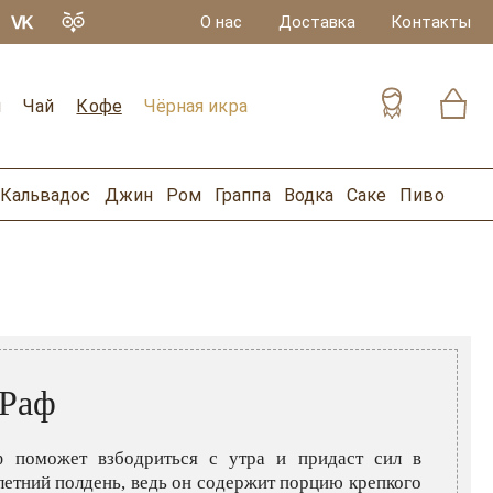
О нас
Доставка
Контакты
и
Чай
Кофе
Чёрная икра
Кальвадос
Джин
Ром
Граппа
Водка
Саке
Пиво
 Раф
 поможет взбодриться с утра и придаст сил в
летний полдень, ведь он содержит порцию крепкого