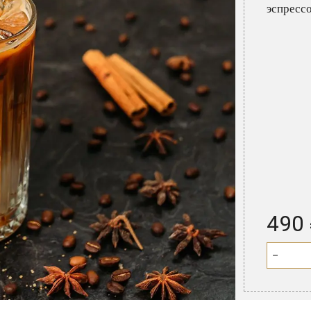
эспрессо
490
−