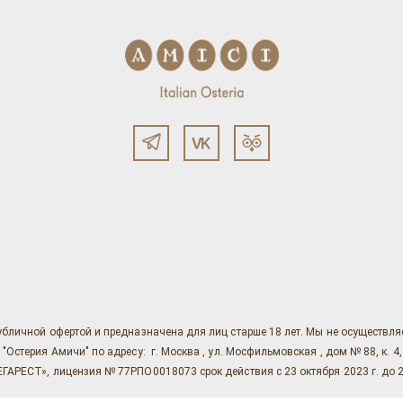
убличной офертой и предназначена для лиц старше 18 лет. Мы не осуществл
ерия Амичи" по адресу: г. Москва , ул. Мосфильмовская , дом № 88, к. 4, ст. 1
АРЕСТ», лицензия № 77РПО0018073 срок действия с 23 октября 2023 г. до 2