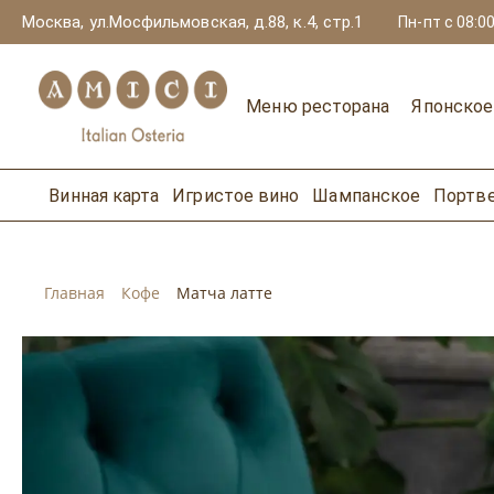
Москва, ул.Мосфильмовская, д.88, к.4, стр.1
Пн-пт с 08:00
Меню ресторана
Японско
Винная карта
Игристое вино
Шампанское
Портв
Главная
Кофе
Матча латте