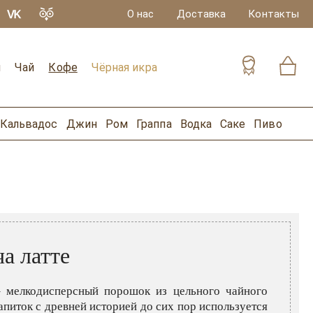
О нас
Доставка
Контакты
и
Чай
Кофе
Чёрная икра
Кальвадос
Джин
Ром
Граппа
Водка
Саке
Пиво
а латте
 мелкодисперсный порошок из цельного чайного
апиток с древней историей до сих пор используется