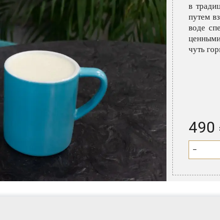
в тради
путем в
воде сп
ценными
чуть го
490
−