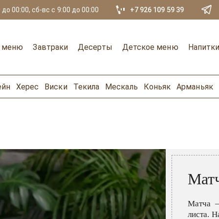
 до 00:00, сб-вс с 9:00 до 00:00
+7 926 109 59 39
е меню
Завтраки
Десерты
Детское меню
Напитк
ейн
Херес
Виски
Текила
Мескаль
Коньяк
Арманьяк
Матч
Матча –
листа. Н