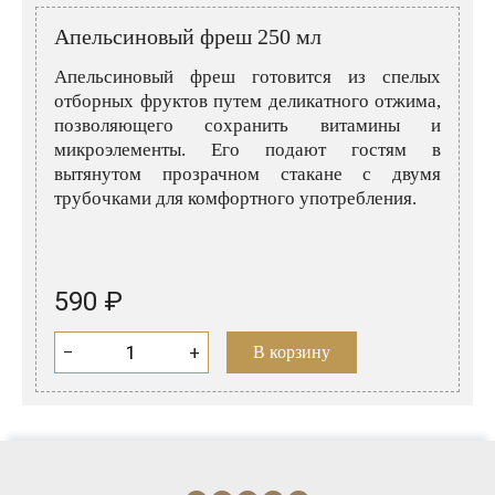
Розовые вина
Ром
Апельсиновый фреш 250 мл
Итальянские вина
Граппа
Апельсиновый фреш готовится из спелых
Французские вина
Водка
отборных фруктов путем деликатного отжима,
позволяющего сохранить витамины и
Испанские вина
Саке
микроэлементы. Его подают гостям в
вытянутом прозрачном стакане с двумя
Пиво
трубочками для комфортного употребления.
590 ₽
−
+
В корзину