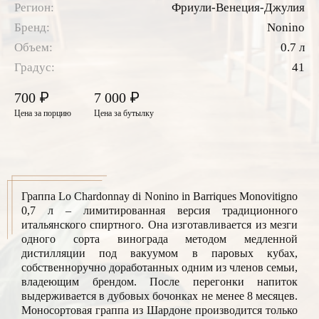
Регион:
Фриули-Венеция-Джулия
Бренд:
Nonino
Объем:
0.7 л
Градус:
41
₽
₽
700
7 000
Цена за порцию
Цена за бутылку
Граппа Lo Chardonnay di Nonino in Barriques Monovitigno
0,7 л – лимитированная версия традиционного
итальянского спиртного. Она изготавливается из мезги
одного сорта винограда методом медленной
дистилляции под вакуумом в паровых кубах,
собственноручно доработанных одним из членов семьи,
владеющим брендом. После перегонки напиток
выдерживается в дубовых бочонках не менее 8 месяцев.
Моносортовая граппа из Шардоне производится только