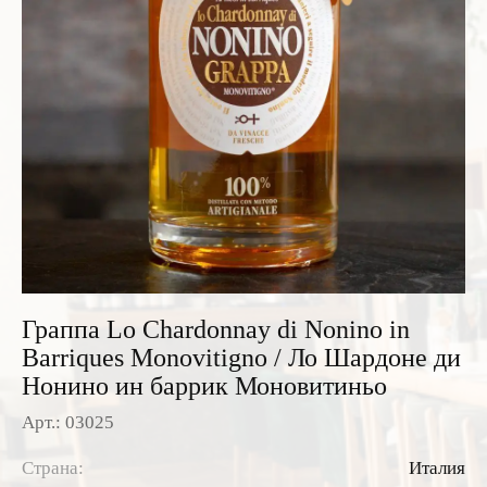
Розовые вина
Ром
Итальянские вина
Граппа
Французские вина
Водка
Испанские вина
Саке
Пиво
Граппа Lo Chardonnay di Nonino in
Barriques Monovitigno / Ло Шардоне ди
Нонино ин баррик Моновитиньо
Арт.: 03025
Страна:
Италия