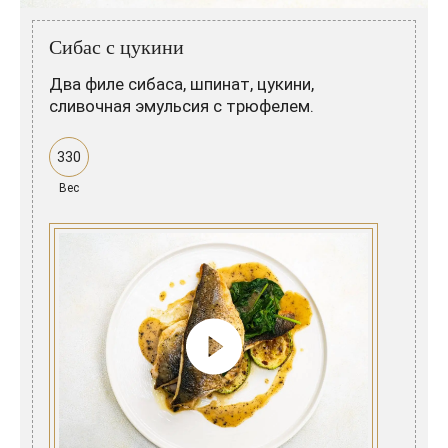
Розовые вина
Ром
Итальянские вина
Граппа
Сибас с цукини
Французские вина
Водка
Два филе сибаса, шпинат, цукини,
сливочная эмульсия с трюфелем.
Испанские вина
Саке
330
Пиво
Вес