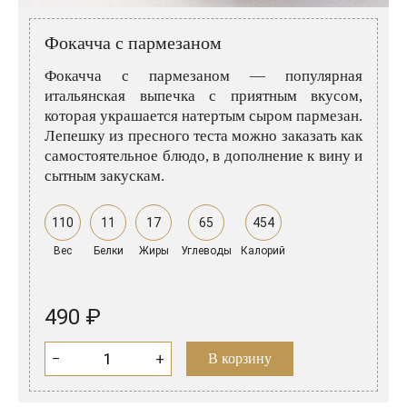
Розовые вина
Ром
Итальянские вина
Граппа
Фокачча с пармезаном
Французские вина
Водка
Фокачча с пармезаном — популярная
итальянская выпечка с приятным вкусом,
Испанские вина
Саке
которая украшается натертым сыром пармезан.
Лепешку из пресного теста можно заказать как
Пиво
самостоятельное блюдо, в дополнение к вину и
сытным закускам.
110
11
17
65
454
Вес
Белки
Жиры
Углеводы
Калорий
490 ₽
−
+
В корзину