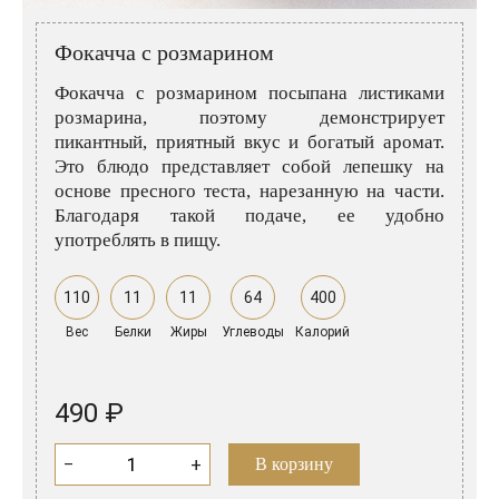
Розовые вина
Ром
Итальянские вина
Граппа
Фокачча с розмарином
Французские вина
Водка
Фокачча с розмарином посыпана листиками
розмарина, поэтому демонстрирует
Испанские вина
Саке
пикантный, приятный вкус и богатый аромат.
Это блюдо представляет собой лепешку на
Пиво
основе пресного теста, нарезанную на части.
Благодаря такой подаче, ее удобно
употреблять в пищу.
110
11
11
64
400
Вес
Белки
Жиры
Углеводы
Калорий
490 ₽
−
+
В корзину