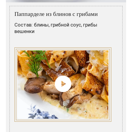
Розовые вина
Ром
Итальянские вина
Граппа
Паппарделе из блинов с грибами
Французские вина
Водка
Состав: блины, грибной соус, грибы
вешенки
Испанские вина
Саке
Пиво