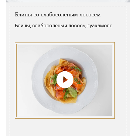
Розовые вина
Ром
Итальянские вина
Граппа
Блины со слабосоленым лососем
Французские вина
Водка
Блины, слабосоленый лосось, гуакамоле.
Испанские вина
Саке
Пиво