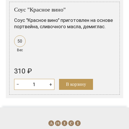
Розовые вина
Ром
Соус "Красное вино"
Итальянские вина
Граппа
Соус "Красное вино" приготовлен на основе
Французские вина
Водка
портвейна, сливочного масла, демиглас.
Испанские вина
Саке
50
Пиво
Вес
310 ₽
−
+
В корзину