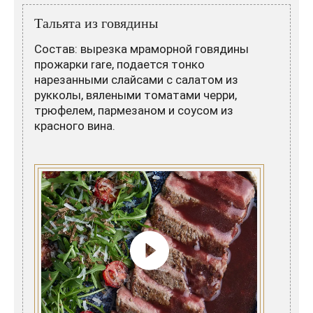
Розовые вина
Ром
Тальята из говядины
Итальянские вина
Граппа
Состав: вырезка мраморной говядины
Французские вина
Водка
прожарки rare, подается тонко
нарезанными слайсами с салатом из
Испанские вина
Саке
рукколы, вялеными томатами черри,
трюфелем, пармезаном и соусом из
Пиво
красного вина.