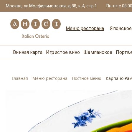
Москва, ул.Мосфильмовская, д.88, к.4, стр.1
Пн-пт с 08:00
Меню ресторана
Японско
Винная карта
Игристое вино
Шампанское
Портв
Главная
Меню ресторана
Постное меню
Карпачо Ра