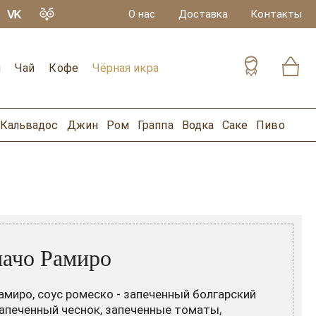
О нас
Доставка
Контакты
и
Чай
Кофе
Чёрная икра
Кальвадос
Джин
Ром
Граппа
Водка
Саке
Пиво
ачо Рамиро
амиро, соус ромеско - запеченный болгарский
запеченный чеснок, запеченные томаты,