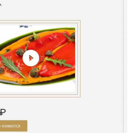
.
 ₽
 появится