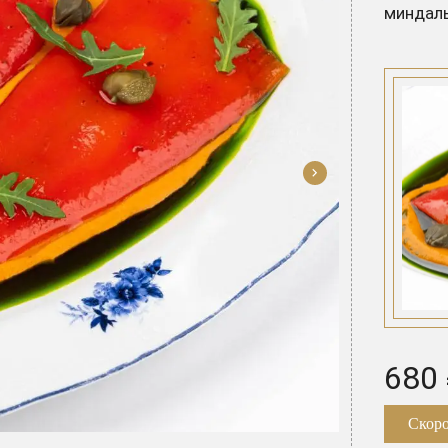
миндаль
680
Скоро