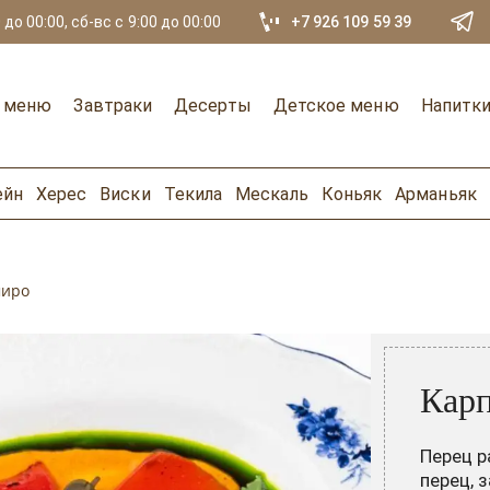
 до 00:00, сб-вс с 9:00 до 00:00
+7 926 109 59 39
е меню
Завтраки
Десерты
Детское меню
Напитк
ейн
Херес
Виски
Текила
Мескаль
Коньяк
Арманьяк
миро
Карп
Перец р
перец, 