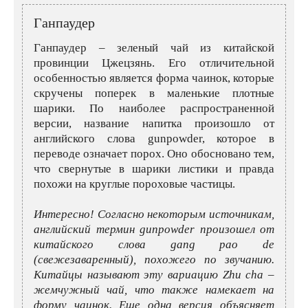
Розовые вина
Ром
Ганпаудер
Итальянские вина
Граппа
Ганпаудер – зеленый чай из китайской
Французские вина
Водка
провинции Цжецзянь. Его отличительной
особенностью является форма чаинок, которые
Испанские вина
Саке
скручены поперек в маленькие плотные
шарики. По наиболее распространенной
Пиво
версии, название напитка произошло от
английского слова gunpowder, которое в
переводе означает порох. Оно обосновано тем,
что свернутые в шарики листики и правда
похожи на круглые пороховые частицы.
Интересно! Согласно некоторым источникам,
английский термин gunpowder произошел от
китайского слова gang pao de
(свежезаваренный), похожего по звучанию.
Китайцы называют эту вариацию Zhu cha –
жемчужный чай, что также намекает на
форму чаинок. Еще одна версия объясняет