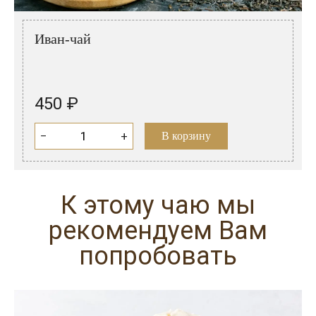
Розовые вина
Ром
Итальянские вина
Граппа
Иван-чай
Французские вина
Водка
Испанские вина
Саке
450 ₽
Пиво
−
+
В корзину
К этому чаю мы
рекомендуем Вам
попробовать