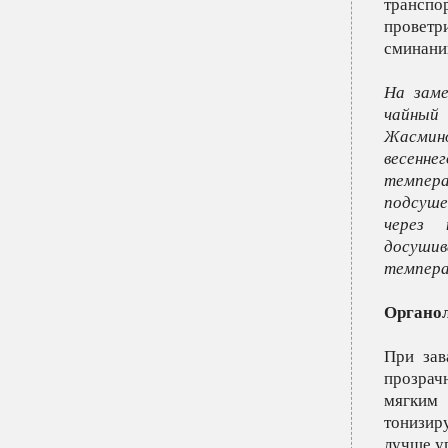
транс
проветр
сминании
На зам
чайный 
Жасмино
весенн
темпера
подсуш
через 
досуш
темпера
Органол
При зав
прозрач
мягким
тонизир
лучше уп