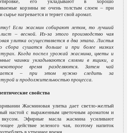
портировке, его укладывают в хорошо
иваемые корзины не очень толстым слоем – при
 сырье нагревается и теряет свой аромат.
етку! Если жасмин собирают летом, то лучший
лист – весной. Из-за этого производство чая
вая улитка осуществляется в два этапа. Листья
его сбора сушатся дольше и при более низких
турах. Когда поспел урожай жасмина, цветы и
енные чаинки укладываются слоями в ящики, а
некоторое время разделяются. Затем чай
ивается – при этом нужно следить за
турой и продолжительностью процесса.
ептические свойства
аривании Жасминовая улитка дает светло-желтый
ный настой с выраженным цветочным ароматом и
 вкусом. Эфирные масла жасмина усиливают
ующее действие зеленого чая, поэтому напиток
отреблять в утреннее время.