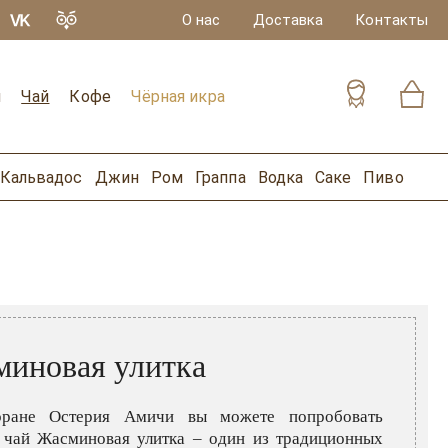
О нас
Доставка
Контакты
и
Чай
Кофе
Чёрная икра
Кальвадос
Джин
Ром
Граппа
Водка
Саке
Пиво
иновая улитка
оране Остерия Амичи вы можете попробовать
 чай Жасминовая улитка – один из традиционных