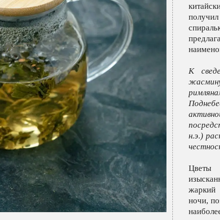
китайск
получил
спираль
предл
наимено
К свед
жасмин
римлян
Поднебе
актив
посредс
н.э.) р
честнос
Цветы 
изыскан
жаркий 
ночи, п
наибол