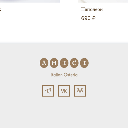
к
Наполеон
690 ₽