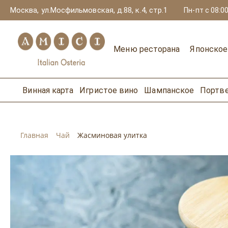
Москва, ул.Мосфильмовская, д.88, к.4, стр.1
Пн-пт с 08:00
Меню ресторана
Японско
Винная карта
Игристое вино
Шампанское
Портв
Главная
Чай
Жасминовая улитка