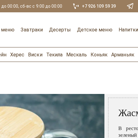
 до 00:00, сб-вс с 9:00 до 00:00
+7 926 109 59 39
е меню
Завтраки
Десерты
Детское меню
Напитк
ейн
Херес
Виски
Текила
Мескаль
Коньяк
Арманьяк
Жасм
В рест
зеленый