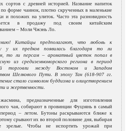
их сортов с древней историей. Название напиток
 по форме чаинок, плотно скрученных в маленькие
ки и похожих на улиток. Часто эта разновидность
агается в продажу под своим китайским
ванием – Моли Чжэнь Ло.
ению! Китайцы предполагают, что любовь к
у у их предков появилась благодаря то ли
ам, то ли персам – ароматный цветок попал в
сную из средиземноморского региона в период
ной торговли между Востоком и Западом
твом Шелкового Пути. В эпоху Тан (618-907 гг.
астение стало символом буддизма и олицетворением
ти и жертвенности.
жасмина, предназначенные для изготовления
ного чая, собирают в провинции Фуцзянь в самый
период – летом. Бутоны раскрываются ближе к
оэтому срывают их во второй половине дня, выбирая
ее зрелые. Чтобы не испортить урожай при