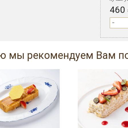
460
−
аю мы рекомендуем Вам п