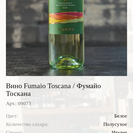
Розовые вина
Ром
Итальянские вина
Граппа
Французские вина
Водка
Испанские вина
Саке
Пиво
Вино Fumaio Toscana / Фумайо
Тоскана
Арт.: 09073
Цвет:
Белое
Количество сахара:
Полусухое
Страна:
Италия