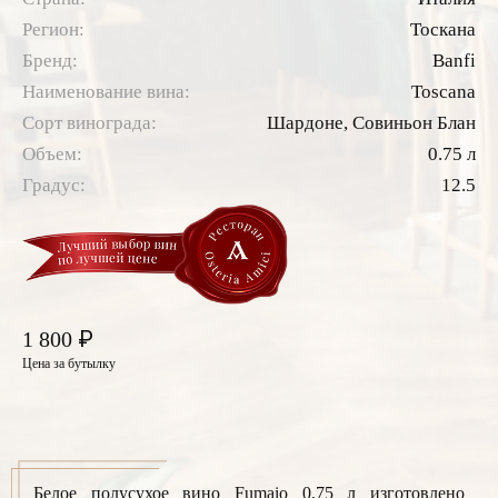
Регион:
Тоскана
Бренд:
Banfi
Наименование вина:
Toscana
Сорт винограда:
Шардоне,
Совиньон Блан
Объем:
0.75 л
Градус:
12.5
₽
1 800
Цена за бутылку
Белое полусухое вино Fumaio 0,75 л изготовлено