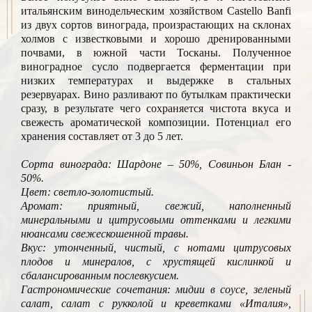
итальянским винодельческим хозяйством Castello Banfi
из двух сортов винограда, произрастающих на склонах
холмов с известковыми и хорошо дренированными
почвами, в южной части Тосканы. Полученное
виноградное сусло подвергается ферментации при
низких температурах и выдержке в стальных
резервуарах. Вино разливают по бутылкам практически
сразу, в результате чего сохраняется чистота вкуса и
свежесть ароматической композиции. Потенциал его
хранения составляет от 3 до 5 лет.
Сорта винограда: Шардоне – 50%, Совиньон Блан -
50%.
Цвет: светло-золотистый.
Аромат: приятный, свежий, наполненный
минеральными и цитрусовыми оттенками и легкими
нюансами свежескошенной травы.
Вкус: утонченный, чистый, с нотами цитрусовых
плодов и минералов, с хрустящей кислинкой и
сбалансированным послевкусием.
Гастрономические сочетания: мидии в соусе, зеленый
салат, салат с рукколой и креветками «Италия»,