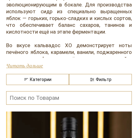
Розовые вина
Ром
эволюционирующим в бокале. Для производства
используют сидр из специально выращенных
Итальянские вина
Граппа
яблок — горьких, горько-сладких и кислых сортов,
что обеспечивает баланс сахаров, танинов и
Французские вина
Водка
кислотности ещё на этапе ферментации.
Испанские вина
Саке
Во вкусе кальвадос XO демонстрирует ноты
Пиво
печёного яблока, карамели, ванили, поджаренного
миндаля, сухофруктов и лёгкие оттенки специй и
древесины. Аромат раскрывается акцентами
Читать дальше
яблочного тарта, меда, корицы и иногда лёгкой
дымности. Благодаря выдержке текстура
Категории
Фильтр
становится бархатистой, послевкусие —
продолжительным, с теплыми пряными нюансами.
Такой напиток подают как дижестив при
температуре 18–20 °C, в тюльпановидных
бокалах. Он гармонично сочетается с
выдержанными сырами, фуа-гра, уткой, десертами.