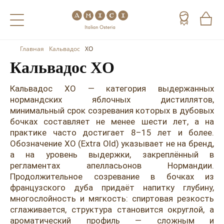
Главная
Кальвадос
XO
Назад
Назад
Назад
Кальвадос XO
Холодные напитки
Вино
Виски
Кальвадос XO — категория выдержанных
Чай
Шампанское
Коньяк
нормандских яблочных дистиллятов,
минимальный срок созревания которых в дубовых
Кофе
Игристое вино
Арманьяк
бочках составляет не менее шести лет, а на
практике часто достигает 8–15 лет и более.
Портвейн
Текила
Обозначение XO (Extra Old) указывает не на бренд,
а на уровень выдержки, закреплённый в
Херес
Мескаль
регламентах апелласьонов Нормандии.
Продолжительное созревание в бочках из
Красные вина
Кальвадос
французского дуба придаёт напитку глубину,
многослойность и мягкость: спиртовая резкость
Белые вина
Джин
сглаживается, структура становится округлой, а
ароматический профиль — сложным и