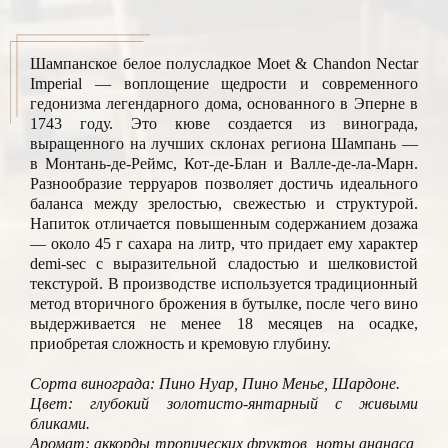
Шампанское белое полусладкое Moet & Chandon Nectar
Imperial — воплощение щедрости и современного
гедонизма легендарного дома, основанного в Эперне в
1743 году. Это кюве создается из винограда,
выращенного на лучших склонах региона Шампань —
в Монтань-де-Реймс, Кот-де-Блан и Валле-де-ла-Марн.
Разнообразие терруаров позволяет достичь идеального
баланса между зрелостью, свежестью и структурой.
Напиток отличается повышенным содержанием дозажа
— около 45 г сахара на литр, что придает ему характер
demi-sec с выразительной сладостью и шелковистой
текстурой. В производстве используется традиционный
метод вторичного брожения в бутылке, после чего вино
выдерживается не менее 18 месяцев на осадке,
приобретая сложность и кремовую глубину.
Сорта винограда: Пино Нуар, Пино Менье, Шардоне.
Цвет: глубокий золотисто-янтарный с живыми
бликами.
Аромат: аккорды тропических фруктов, ноты ананаса,