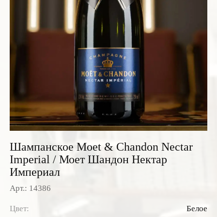
Розовые вина
Ром
Итальянские вина
Граппа
Французские вина
Водка
Испанские вина
Саке
Пиво
Шампанское Moet & Chandon Nectar
Imperial / Моет Шандон Нектар
Империал
Арт.: 14386
Цвет:
Белое