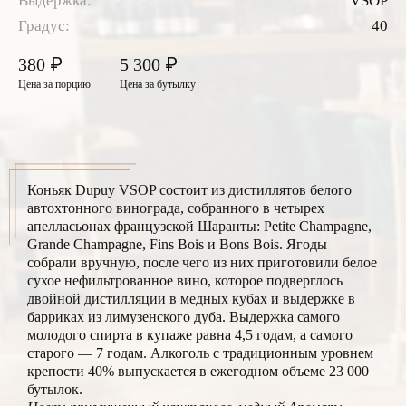
Выдержка:
VSOP
Градус:
40
₽
₽
380
5 300
Цена за порцию
Цена за бутылку
Коньяк Dupuy VSOP состоит из дистиллятов белого
автохтонного винограда, собранного в четырех
апелласьонах французской Шаранты: Petite Champagne,
Grande Champagne, Fins Bois и Bons Bois. Ягоды
собрали вручную, после чего из них приготовили белое
сухое нефильтрованное вино, которое подверглось
двойной дистилляции в медных кубах и выдержке в
барриках из лимузенского дуба. Выдержка самого
молодого спирта в купаже равна 4,5 годам, а самого
старого — 7 годам. Алкоголь с традиционным уровнем
крепости 40% выпускается в ежегодном объеме 23 000
бутылок.