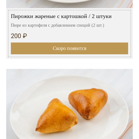
Розовые вина
Ром
Итальянские вина
Граппа
Пирожки жареные с картошкой / 2 штуки
Французские вина
Водка
Пюре из картофеля с добавлением специй (2 шт.)
200 ₽
Испанские вина
Саке
Скоро появится
Пиво