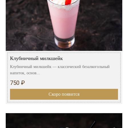
Клубничный милкшейк
Клубничный милкшейк — классический безалкогольный
напиток, основ...
750 ₽
Скоро появится