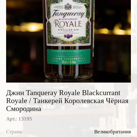
Розовые вина
Ром
Итальянские вина
Граппа
Французские вина
Водка
Испанские вина
Саке
Пиво
Джин Tanqueray Royale Blackcurrant
Royale / Танкерей Королевская Чёрная
Смородина
Арт.: 13195
Страна:
Великобритания