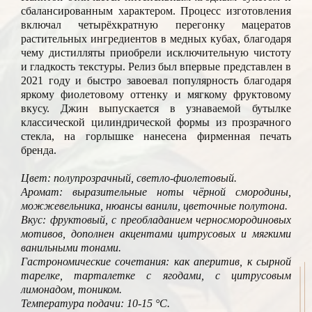
сбалансированным характером. Процесс изготовления
включал четырёхкратную перегонку мацератов
растительных ингредиентов в медных кубах, благодаря
чему дистилляты приобрели исключительную чистоту
и гладкость текстуры. Релиз был впервые представлен в
2021 году и быстро завоевал популярность благодаря
яркому фиолетовому оттенку и мягкому фруктовому
вкусу. Джин выпускается в узнаваемой бутылке
классической цилиндрической формы из прозрачного
стекла, на горлышке нанесена фирменная печать
бренда.
Цвет: полупрозрачный, светло-фиолетовый.
Аромат: выразительные ноты чёрной смородины,
можжевельника, нюансы ванили, цветочные полутона.
Вкус: фруктовый, с преобладанием черносмородиновых
мотивов, дополнен акцентами цитрусовых и мягкими
ванильными тонами.
Гастрономические сочетания: как аперитив, к сырной
тарелке, тарталетке с ягодами, с цитрусовым
лимонадом, тоником.
Температура подачи: 10-15 °C.