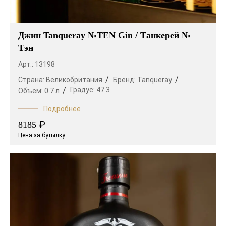
Джин Tanqueray №TEN Gin / Танкерей №
Тэн
Арт.: 13198
Страна:
Великобритания
Бренд:
Tanqueray
Градус:
47.3
Объем:
0.7 л
Подробнее
₽
8185
Цена за бутылку