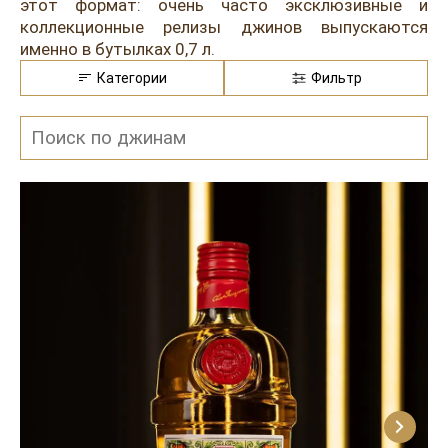
Розовые вина
Ром
этот формат: очень часто эксклюзивные и
коллекционные релизы джинов выпускаются
Итальянские вина
Граппа
именно в бутылках 0,7 л.
Категории
Фильтр
Французские вина
Водка
Испанские вина
Саке
Пиво