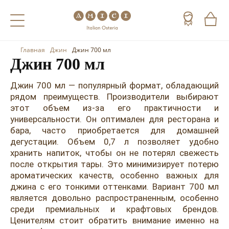
Главная
Джин
Джин 700 мл
Назад
Назад
Назад
Джин 700 мл
Холодные напитки
Вино
Виски
Джин 700 мл — популярный формат, обладающий
рядом преимуществ. Производители выбирают
Чай
Шампанское
Коньяк
этот объем из-за его практичности и
универсальности. Он оптимален для ресторана и
Кофе
Игристое вино
Арманьяк
бара, часто приобретается для домашней
дегустации. Объем 0,7 л позволяет удобно
Портвейн
Текила
хранить напиток, чтобы он не потерял свежесть
после открытия тары. Это минимизирует потерю
Херес
Мескаль
ароматических качеств, особенно важных для
Красные вина
Кальвадос
джина с его тонкими оттенками. Вариант 700 мл
является довольно распространенным, особенно
Белые вина
Джин
среди премиальных и крафтовых брендов.
Ценителям стоит обратить внимание именно на