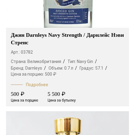
Джин Darnleys Navy Strength / Дарнлейс Нэви
Стренс
Арт.: 03782
Страна:
Великобритания
Тип:
Navy Gin
Бренд:
Darnleys
Объем:
0.7 л
Градус:
57.1
Цена за порцию:
500 ₽
Подробнее
₽
₽
500
5 500
Цена за порцию
Цена за бутылку