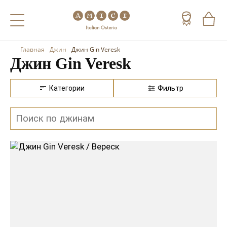
Главная
Джин
Джин Gin Veresk
Назад
Назад
Назад
Джин Gin Veresk
Холодные напитки
Вино
Виски
Категории
Фильтр
Чай
Шампанское
Коньяк
Кофе
Игристое вино
Арманьяк
Портвейн
Текила
Херес
Мескаль
Красные вина
Кальвадос
Белые вина
Джин