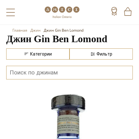
Главная
Джин
Джин Gin Ben Lomond
Назад
Назад
Назад
Джин Gin Ben Lomond
Холодные напитки
Вино
Виски
Категории
Фильтр
Чай
Шампанское
Коньяк
Кофе
Игристое вино
Арманьяк
Портвейн
Текила
Херес
Мескаль
Красные вина
Кальвадос
Белые вина
Джин