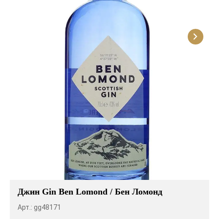
Розовые вина
Ром
Итальянские вина
Граппа
Французские вина
Водка
Испанские вина
Саке
Пиво
Джин Gin Ben Lomond / Бен Ломонд
Арт.: gg48171