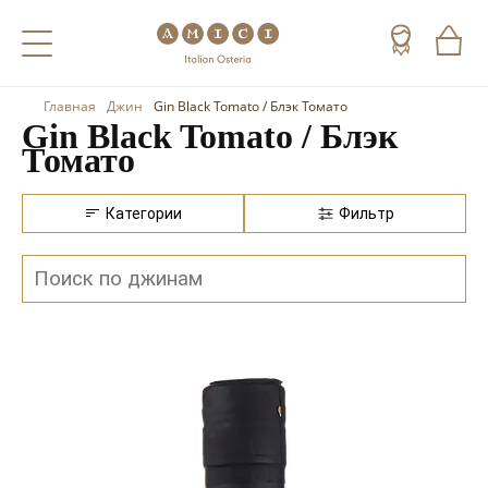
Главная
Джин
Gin Black Tomato / Блэк Томато
Назад
Назад
Назад
Gin Black Tomato / Блэк
Томато
Холодные напитки
Вино
Виски
Чай
Шампанское
Коньяк
Категории
Фильтр
Кофе
Игристое вино
Арманьяк
Портвейн
Текила
Херес
Мескаль
Красные вина
Кальвадос
Белые вина
Джин