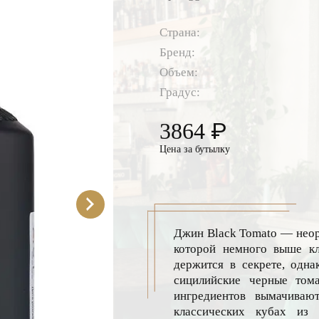
Страна:
Бренд:
Объем:
Градус:
₽
3864
Цена за бутылку
Джин Black Tomato — неор
которой немного выше кла
держится в секрете, одна
сицилийские черные тома
ингредиентов вымачиваю
классических кубах из 