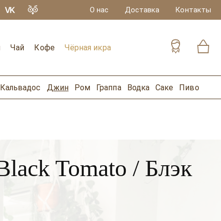
О нас
Доставка
Контакты
и
Чай
Кофе
Чёрная икра
Кальвадос
Джин
Ром
Граппа
Водка
Саке
Пиво
lack Tomato / Блэк