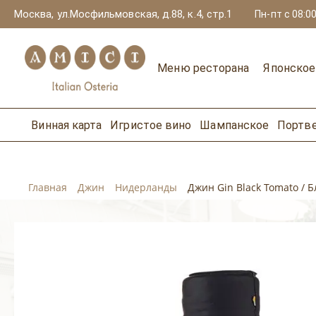
Москва, ул.Мосфильмовская, д.88, к.4, стр.1
Пн-пт с 08:00
Меню ресторана
Японско
Винная карта
Игристое вино
Шампанское
Портв
Главная
Джин
Нидерланды
Джин Gin Black Tomato / Б