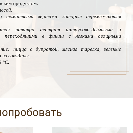
анским продуктом.
месей.
ми томатными чертами, которые перемежаются
ватая палитра пестрит цитрусово-дымными и
и, переходящими в финиш с легкими овощными
ние: пицца с бурратой, мясная тарелка, зеленые
 из говядины.
 °C.
попробовать