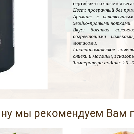
сертификат и является вег
Цвет: прозрачный без при
Аромат: с ненавязчивы
хвойно-пряными нотками.
Вкус: богатая солоно
согревающими намекам
мотивами.
Гастрономическое сочета
оливки и маслины, эскалопы
Температура подачи: 20-22
ину мы рекомендуем Вам 