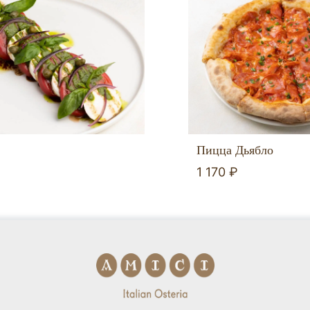
Пицца Дьябло
1 170 ₽