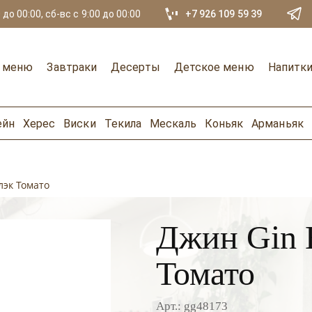
 до 00:00, сб-вс с 9:00 до 00:00
+7 926 109 59 39
е меню
Завтраки
Десерты
Детское меню
Напитк
ейн
Херес
Виски
Текила
Мескаль
Коньяк
Арманьяк
лэк Томато
Джин Gin B
Томато
Арт.: gg48173