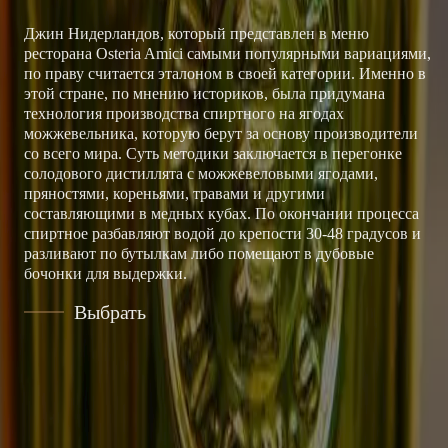
Джин Нидерландов, который представлен в меню
ресторана Osteria Amici самыми популярными вариациями,
по праву считается эталоном в своей категории. Именно в
этой стране, по мнению историков, была придумана
технология производства спиртного на ягодах
можжевельника, которую берут за основу производители
со всего мира. Суть методики заключается в перегонке
солодового дистиллята с можжевеловыми ягодами,
пряностями, кореньями, травами и другими
составляющими в медных кубах. По окончании процесса
спиртное разбавляют водой до крепости 30-48 градусов и
разливают по бутылкам либо помещают в дубовые
бочонки для выдержки.
Выбрать