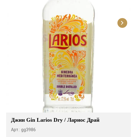
Розовые вина
Ром
Итальянские вина
Граппа
Французские вина
Водка
Испанские вина
Саке
Пиво
Джин Gin Larios Dry / Лариос Драй
Арт.: gg3986