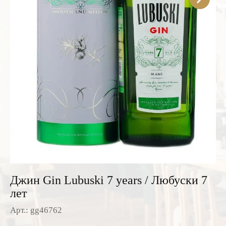
Розовые вина
Ром
Итальянские вина
Граппа
Французские вина
Водка
Испанские вина
Саке
Пиво
Джин Gin Lubuski 7 years / Любуски 7
лет
Арт.: gg46762