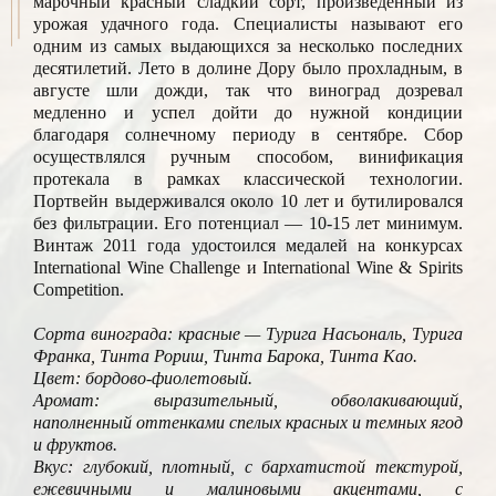
марочный красный сладкий сорт, произведенный из
урожая удачного года. Специалисты называют его
одним из самых выдающихся за несколько последних
десятилетий. Лето в долине Дору было прохладным, в
августе шли дожди, так что виноград дозревал
медленно и успел дойти до нужной кондиции
благодаря солнечному периоду в сентябре. Сбор
осуществлялся ручным способом, винификация
протекала в рамках классической технологии.
Портвейн выдерживался около 10 лет и бутилировался
без фильтрации. Его потенциал — 10-15 лет минимум.
Винтаж 2011 года удостоился медалей на конкурсах
International Wine Challenge и International Wine & Spirits
Competition.
Сорта винограда: красные — Турига Насьональ, Турига
Франка, Тинта Рориш, Тинта Барока, Тинта Као.
Цвет: бордово-фиолетовый.
Аромат: выразительный, обволакивающий,
наполненный оттенками спелых красных и темных ягод
и фруктов.
Вкус: глубокий, плотный, с бархатистой текстурой,
ежевичными и малиновыми акцентами, с