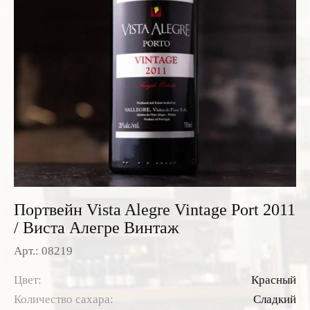
Розовые вина
Ром
Итальянские вина
Граппа
Французские вина
Водка
Испанские вина
Саке
Пиво
Портвейн Vista Alegre Vintage Port 2011
/ Виста Алегре Винтаж
Арт.: 08219
Цвет:
Красный
Количество сахара:
Сладкий